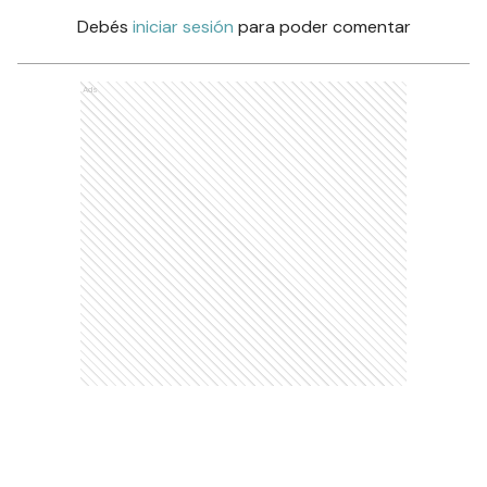
Debés
iniciar sesión
para poder comentar
Ads