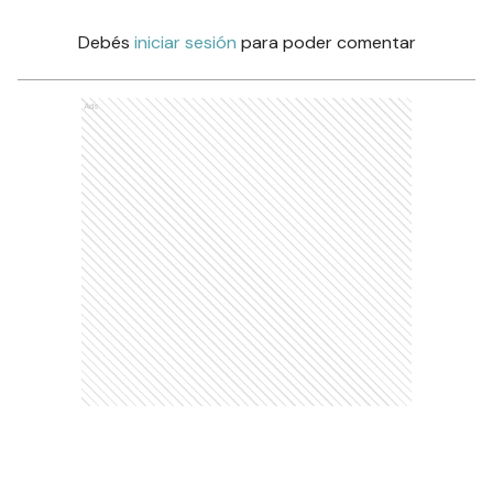
Debés
iniciar sesión
para poder comentar
Ads