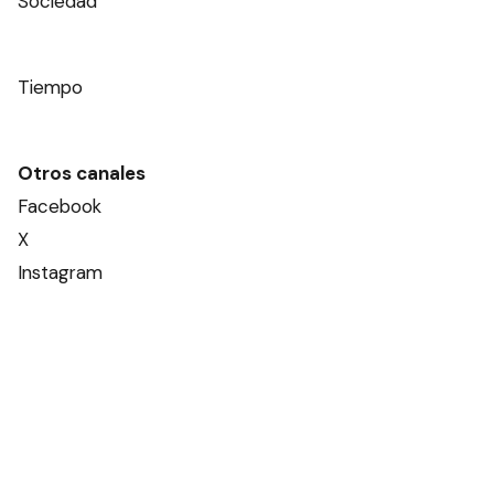
Sociedad
Tiempo
Otros canales
Facebook
X
Instagram
Contacto
Añadir como fuente en
Diario Formosa
© Todos los derechos reservados ·
www.
diarioformosa.net
· Registro de Prop. Intelectual: en trámite ·
Pringles 56
· C.P.
3600
Formosa
- Argentina -
Términos y