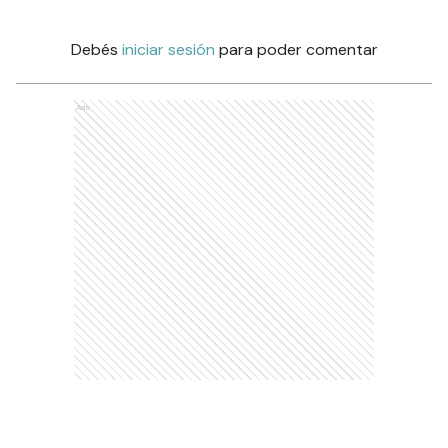
Debés
iniciar sesión
para poder comentar
Ads