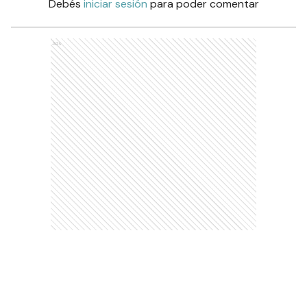
Debés
iniciar sesión
para poder comentar
Ads