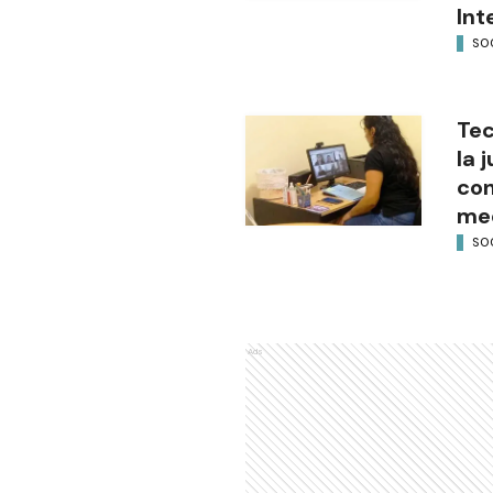
Int
SO
Tec
la 
con
med
SO
Ads