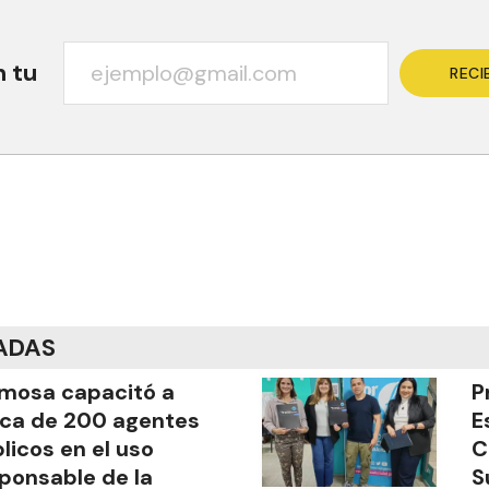
n tu
RECI
ADAS
mosa capacitó a
P
ca de 200 agentes
E
licos en el uso
C
ponsable de la
S