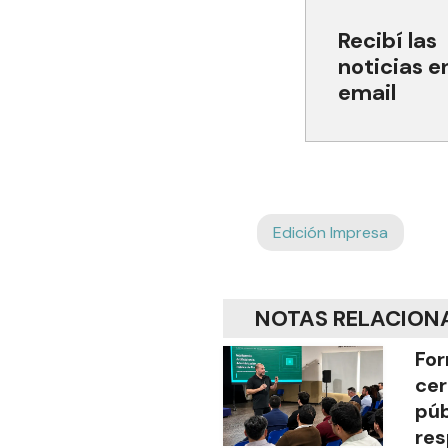
Recibí las
noticias e
email
Edición Impresa
NOTAS RELACION
For
cer
púb
res