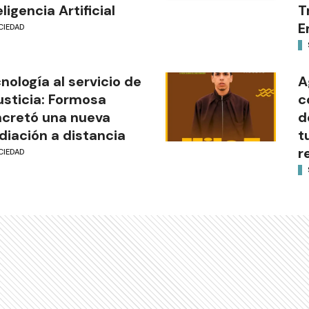
eligencia Artificial
T
E
CIEDAD
nología al servicio de
A
justicia: Formosa
c
cretó una nueva
d
iación a distancia
t
r
CIEDAD