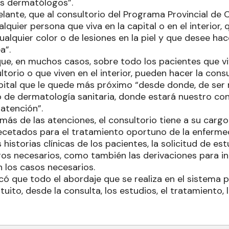
s dermatólogos”.
lante, que al consultorio del Programa Provincial de 
lquier persona que viva en la capital o en el interior, 
alquier color o de lesiones en la piel y que desee ha
a”.
que, en muchos casos, sobre todo los pacientes que v
torio o que viven en el interior, pueden hacer la cons
pital que le quede más próximo “desde donde, de ser n
io de dermatología sanitaria, donde estará nuestro cons
atención”.
ás de las atenciones, el consultorio tiene a su cargo
etados para el tratamiento oportuno de la enfermed
 historias clínicas de los pacientes, la solicitud de est
ros necesarios, como también las derivaciones para i
n los casos necesarios.
có que todo el abordaje que se realiza en el sistema 
atuito, desde la consulta, los estudios, el tratamiento,