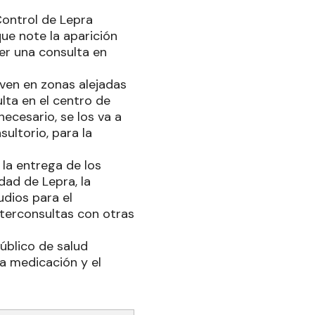
Control de Lepra
que note la aparición
cer una consulta en
iven en zonas alejadas
ulta en el centro de
ecesario, se los va a
ultorio, para la
 la entrega de los
ad de Lepra, la
udios para el
nterconsultas con otras
público de salud
 la medicación y el