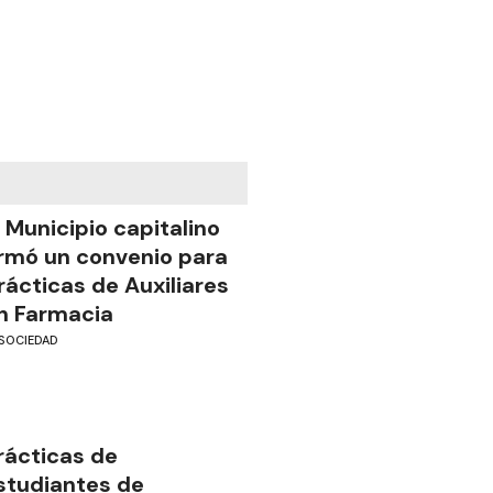
l Municipio capitalino
irmó un convenio para
rácticas de Auxiliares
n Farmacia
SOCIEDAD
rácticas de
studiantes de