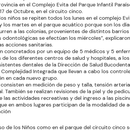
ovincia en el Complejo Evita del Parque Infantil Paraís
7 de Octubre, en el circuito cinco.
los niños se repiten todos los lunes en el complejo Evi
y los martes en el parque acuático porque son los día
ren a las colonias, provenientes de distintos barrios
s odontológicas se efectúan los miércoles”, explicaro
s acciones sanitarias.
n concretados por un equipo de 5 médicos y 5 enfe
 de los diferentes centros de salud y hospitales, a l
istentes dentales de la Dirección de Salud Bucodental
Complejidad Integrada que llevan a cabo los control
én en cada nuevo grupo.
consisten en medición de peso y talla, tensión arteria
l. También se realizan revisiones de la piel y de pedicu
de las actividades recreativas y del ingreso a las piscin
 que en ambos lugares participan de la modalidad de 
ación
íso de los Niños como en el parque del circuito cinco 