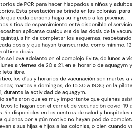
atorios de PCR para hacer hisopados a niños y adulto
orios. Esta prestación se brinda en las colonias, para p
e que cada persona haga su ingreso a las piscinas.
os sitios de esparcimiento está disponible el servici
ecesiten aplicarse cualquiera de las dosis de la vacun
y quinta), a fin de completar los esquemas, respetand
 cada dosis y que hayan transcurrido, como mínimo, 12
a última dosis.
n se lleva adelante en el complejo Evita, de lunes a vie
 lunes a viernes de 20 a 21, en el horario de aquagym 
ileta libre.
tico, los días y horarios de vacunación son martes a vie
ones; martes a domingos, de 15.30 a 19.30, en la pileta
1, durante la actividad de aquagym.
rio señalaron que es muy importante que quienes asist
tivos lo hagan con el carnet de vacunación covid-19 a
stán disponibles en los centros de salud y hospitales 
ra quienes por algún motivo no hayan podido comple
evan a sus hijas e hijos a las colonias, o bien cuando va