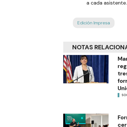
a cada asistente.
Edición Impresa
NOTAS RELACION
Mar
reg
tre
for
Uni
SO
For
cer