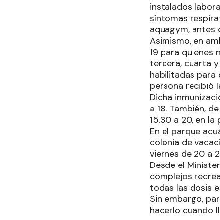
instalados labor
síntomas respirat
aquagym, antes d
Asimismo, en amb
19 para quienes n
tercera, cuarta 
habilitadas para
persona recibió l
Dicha inmunizació
a 18. También, de
15.30 a 20, en la p
En el parque acuá
colonia de vacaci
viernes de 20 a 2
Desde el Ministe
complejos recrea
todas las dosis e
Sin embargo, pa
hacerlo cuando ll