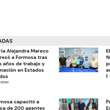
ADAS
ía Alejandra Mareco
E
resó a Formosa tras
f
s años de trabajo y
p
mación en Estados
e
dos
CIEDAD
mosa capacitó a
P
ca de 200 agentes
E