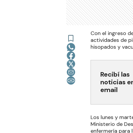
Con el ingreso d
actividades de p
hisopados y vacun
Recibí las
noticias e
email
Los lunes y mart
Ministerio de De
enfermería para l