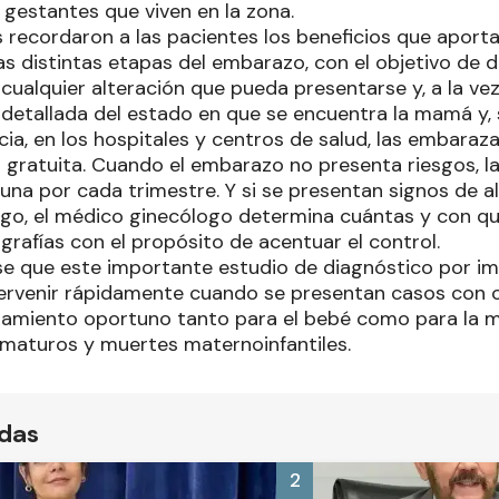
 gestantes que viven en la zona.
 recordaron a las pacientes los beneficios que aporta 
s distintas etapas del embarazo, con el objetivo de d
ualquier alteración que pueda presentarse y, a la vez
detallada del estado en que se encuentra la mamá y, 
cia, en los hospitales y centros de salud, las embara
 gratuita. Cuando el embarazo no presenta riesgos, la
 una por cada trimestre. Y si se presentan signos de 
sgo, el médico ginecólogo determina cuántas y con q
ografías con el propósito de acentuar el control.
 que este importante estudio de diagnóstico por im
tervenir rápidamente cuando se presentan casos con 
tamiento oportuno tanto para el bebé como para la ma
ematuros y muertes maternoinfantiles.
ídas
2