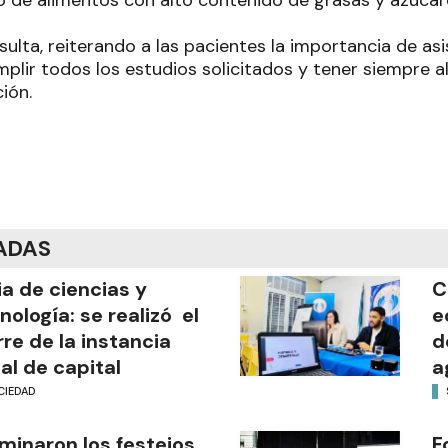
sulta, reiterando a las pacientes la importancia de as
mplir todos los estudios solicitados y tener siempre a
ión.
ADAS
ia de ciencias y
C
nología: se realizó el
e
rre de la instancia
d
al de capital
a
CIEDAD
minaron los festejos
F