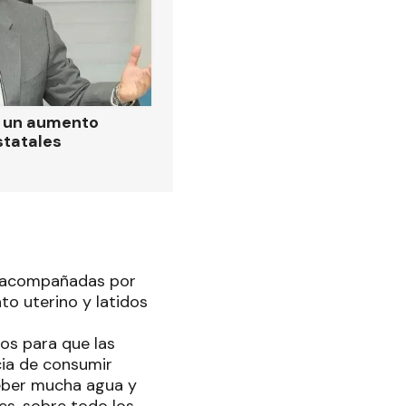
ó un aumento
statales
re acompañadas por
to uterino y latidos
jos para que las
cia de consumir
beber mucha agua y
es, sobre todo los