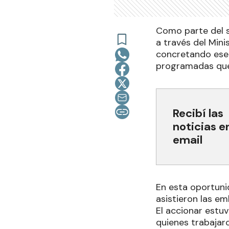
Como parte del s
a través del Mini
concretando ese 
programadas que 
Recibí las
noticias e
email
En esta oportuni
asistieron las e
El accionar estuv
quienes trabajar