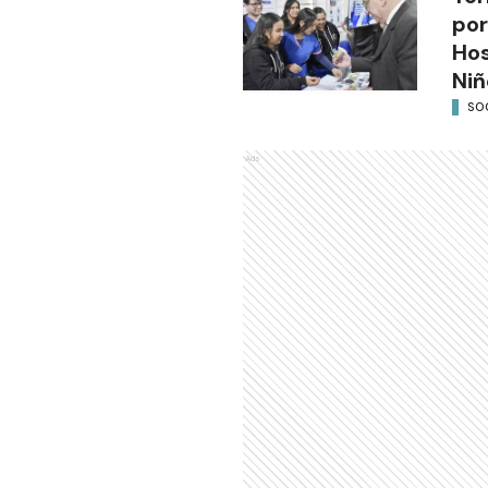
por
Hos
Niñ
SO
Ads