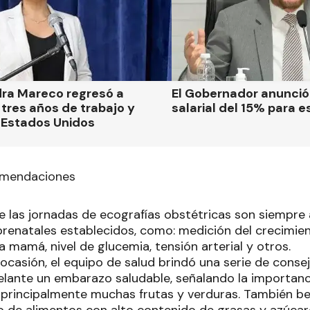
dra Mareco regresó a
El Gobernador anunci
tres años de trabajo y
salarial del 15% para e
 Estados Unidos
omendaciones
e las jornadas de ecografías obstétricas son siemp
prenatales establecidos, como: medición del crecimien
la mamá, nivel de glucemia, tensión arterial y otros.
ocasión, el equipo de salud brindó una serie de conse
lante un embarazo saludable, señalando la importan
 principalmente muchas frutas y verduras. También 
o de alimentos con alto contenido de grasas y azúcar