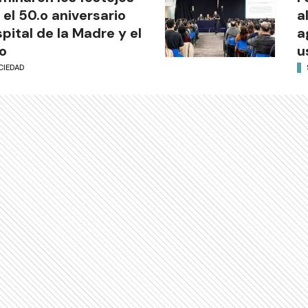
 el 50.o aniversario
a
pital de la Madre y el
a
o
u
CIEDAD