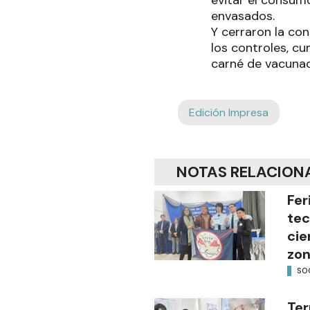
envasados.
Y cerraron la con
los controles, cu
carné de vacunac
Edición Impresa
NOTAS RELACION
Fer
tec
cie
zon
SO
Ter