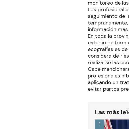
monitoreo de las
Los profesionales
seguimiento de la
tempranamente, c
información más 
En toda la provin
estudio de forma
ecografías es de
considera de rie
realizarse las ec
Cabe mencionarse
profesionales in
aplicando un tra
evitar partos pr
Las más le
1