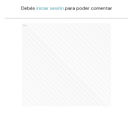
Debés
iniciar sesión
para poder comentar
Ads