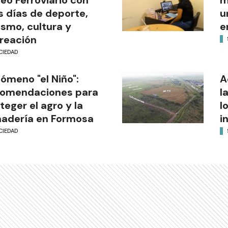
s días de deporte,
u
ismo, cultura y
e
reación
CIEDAD
ómeno "el Niño":
A
comendaciones para
l
teger el agro y la
l
adería en Formosa
i
CIEDAD