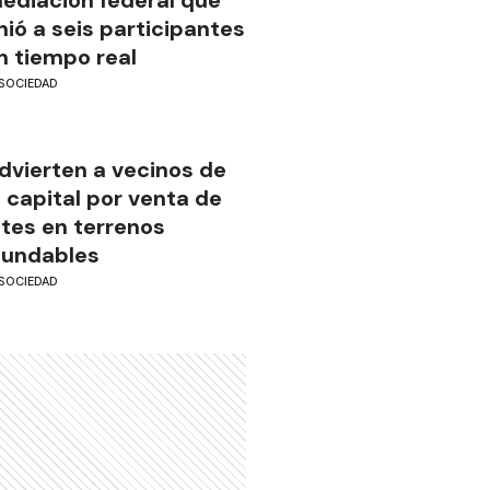
nió a seis participantes
n tiempo real
SOCIEDAD
dvierten a vecinos de
a capital por venta de
otes en terrenos
nundables
SOCIEDAD