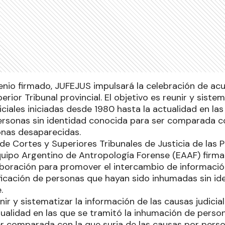
venio firmado, JUFEJUS impulsará la celebración de ac
rior Tribunal provincial. El objetivo es reunir y siste
iciales iniciadas desde 1980 hasta la actualidad en las
rsonas sin identidad conocida para ser comparada con
onas desaparecidas.
de Cortes y Superiores Tribunales de Justicia de las 
quipo Argentino de Antropología Forense (EAAF) firma
boración para promover el intercambio de informació
ificación de personas que hayan sido inhumadas sin id
.
unir y sistematizar la información de las causas judicia
tualidad en las que se tramitó la inhumación de person
r comparada con la que surja de las causas por perso