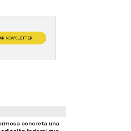
BIR NEWSLETTER
ormosa concreta una
ediación federal que