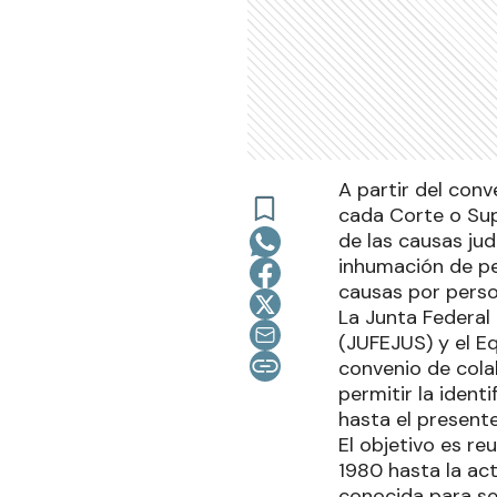
A partir del con
cada Corte o Supe
de las causas jud
inhumación de pe
causas por pers
La Junta Federal 
(JUFEJUS) y el E
convenio de cola
permitir la ident
hasta el presente
El objetivo es re
1980 hasta la ac
conocida para se