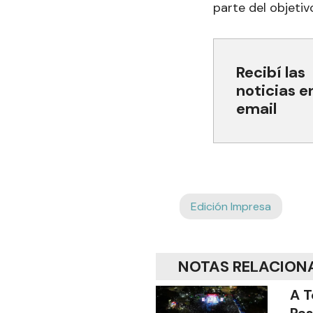
parte del objetiv
Recibí las
noticias e
email
Edición Impresa
NOTAS RELACION
A T
Pas