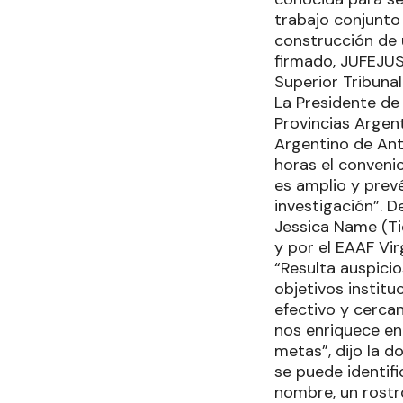
trabajo conjunto 
construcción de u
firmado, JUFEJUS
Superior Tribunal
La Presidente de 
Provincias Argent
Argentino de Ant
horas el convenio
es amplio y prevé
investigación”. D
Jessica Name (Ti
y por el EAAF Vir
“Resulta auspici
objetivos instituc
efectivo y cercan
nos enriquece en
metas”, dijo la d
se puede identif
nombre, un rostro