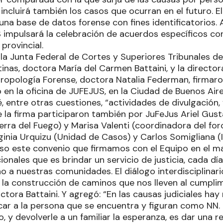
incluirá también los casos que ocurran en el futuro. El
na base de datos forense con fines identificatorios. 
 impulsará la celebración de acuerdos específicos co
 provincial.
la Junta Federal de Cortes y Superiores Tribunales de 
inas, doctora María del Carmen Battaini, y la director
ropología Forense, doctora Natalia Federman, firmaron
 en la oficina de JUFEJUS, en la Ciudad de Buenos Air
, entre otras cuestiones, “actividades de divulgación,
e la firma participaron también por JuFeJus Ariel Gus
erra del Fuego) y Marisa Valenti (coordinadora del for
ginia Urquizu (Unidad de Casos) y Carlos Somigliana (I
oso este convenio que firmamos con el Equipo en el m
ionales que es brindar un servicio de justicia, cada día
o a nuestras comunidades. El diálogo interdisciplinario
 la construcción de caminos que nos lleven al cumpli
octora Battaini. Y agregó: “En las causas judiciales h
icar a la persona que se encuentra y figuran como NN.
, y devolverle a un familiar la esperanza, es dar una