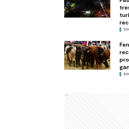
tre
tur
rec
SO
Fen
re
pro
gan
SO
Ads