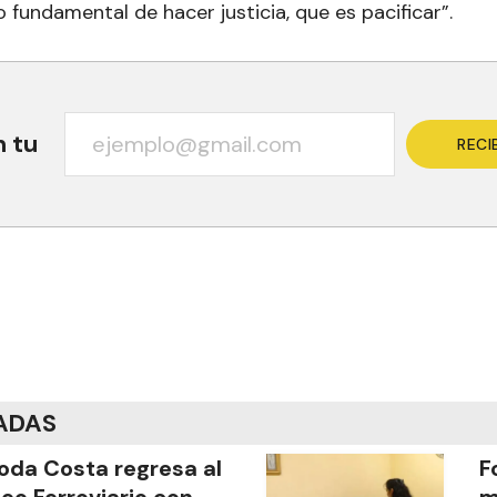
o fundamental de hacer justicia, que es pacificar”.
n tu
RECI
ADAS
oda Costa regresa al
F
eo Ferroviario con
m