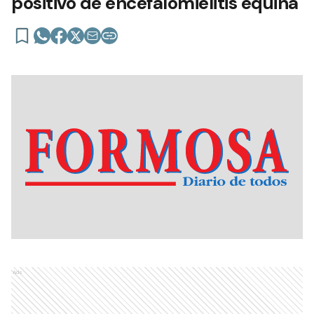
positivo de encefalomielitis equina
Ads