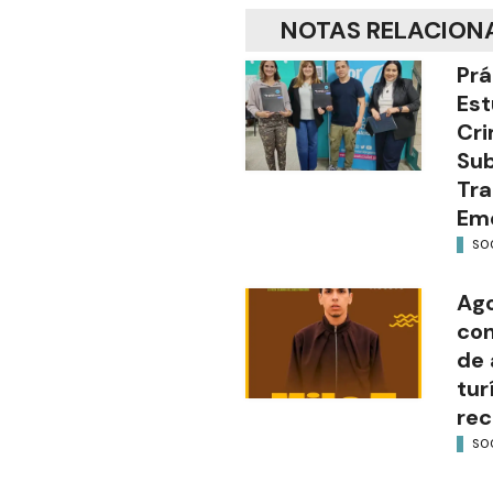
NOTAS RELACION
Prá
Est
Cri
Sub
Tra
Em
SO
Ago
con
de 
tur
rec
SO