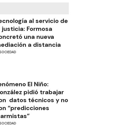
ecnología al servicio de
a justicia: Formosa
oncretó una nueva
ediación a distancia
SOCIEDAD
enómeno El Niño:
onzález pidió trabajar
on datos técnicos y no
on “predicciones
larmistas”
SOCIEDAD