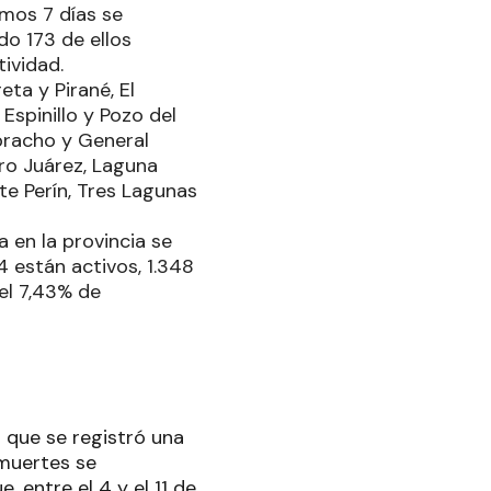
imos 7 días se
do 173 de ellos
ividad.
eta y Pirané, El
Espinillo y Pozo del
ebracho y General
ero Juárez, Laguna
te Perín, Tres Lagunas
 en la provincia se
 están activos, 1.348
 el 7,43% de
a que se registró una
 muertes se
, entre el 4 y el 11 de