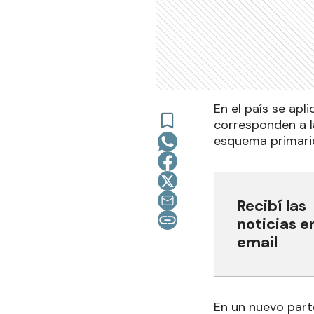
En el país se apl
corresponden a la
esquema primario
Recibí las
noticias e
email
En un nuevo part