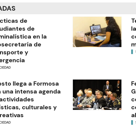
ADAS
cticas de
T
udiantes de
l
minalística en la
c
secretaría de
m
nsporte y
ergencia
CIEDAD
sto llega a Formosa
F
 una intensa agenda
G
actividades
c
ísticas, culturales y
c
reativas
a
CIEDAD