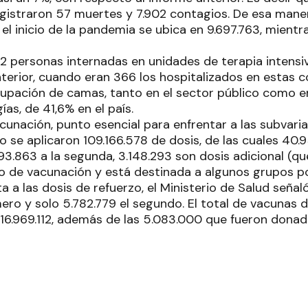
gistraron 57 muertes y 7.902 contagios. De esa manera
l inicio de la pandemia se ubica en 9.697.763, mientra
22 personas internadas en unidades de terapia intens
terior, cuando eran 366 los hospitalizados en estas c
upación de camas, tanto en el sector público como en
ías, de 41,6% en el país.
acunación, punto esencial para enfrentar a las subvar
 se aplicaron 109.166.578 de dosis, de las cuales 40
793.863 a la segunda, 3.148.293 son dosis adicional (qu
 de vacunación y está destinada a algunos grupos po
a a las dosis de refuerzo, el Ministerio de Salud seña
mero y solo 5.782.779 el segundo. El total de vacunas d
116.969.112, además de las 5.083.000 que fueron donad