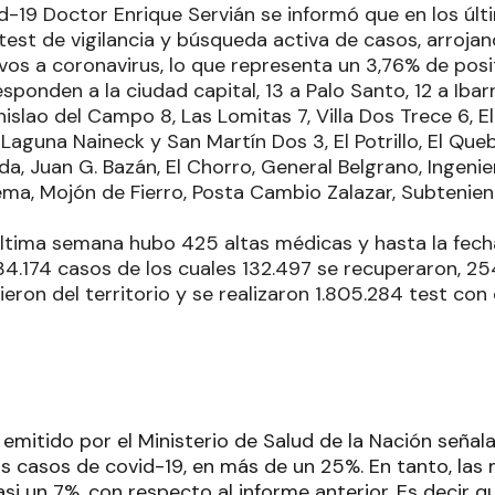
-19 Doctor Enrique Servián se informó que en los últ
test de vigilancia y búsqueda activa de casos, arrojan
vos a coronavirus, lo que representa un 3,76% de posit
esponden a la ciudad capital, 13 a Palo Santo, 12 a Ibarr
islao del Campo 8, Las Lomitas 7, Villa Dos Trece 6, El 
 Laguna Naineck y San Martín Dos 3, El Potrillo, El Qu
a, Juan G. Bazán, El Chorro, General Belgrano, Ingeni
ema, Mojón de Fierro, Posta Cambio Zalazar, Subtenien
última semana hubo 425 altas médicas y hasta la fecha
34.174 casos de los cuales 132.497 se recuperaron, 254
lieron del territorio y se realizaron 1.805.284 test con
 emitido por el Ministerio de Salud de la Nación señal
os casos de covid-19, en más de un 25%. En tanto, las
i un 7%, con respecto al informe anterior. Es decir que