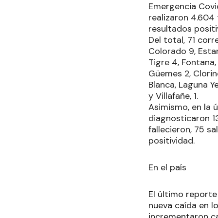
Emergencia Covid
realizaron 4.604 
resultados positi
Del total, 71 corr
Colorado 9, Estan
Tigre 4, Fontana,
Güemes 2, Clorind
Blanca, Laguna Y
y Villafañe, 1.
Asimismo, en la 
diagnosticaron 1
fallecieron, 75 sa
positividad.
En el país
El último reporte
nueva caída en l
incrementaron cas