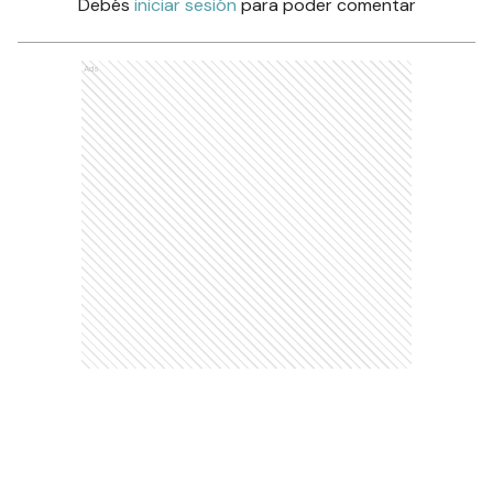
Debés
iniciar sesión
para poder comentar
Ads