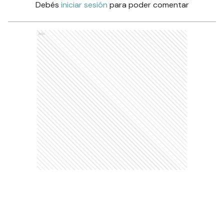
Debés
iniciar sesión
para poder comentar
Ads