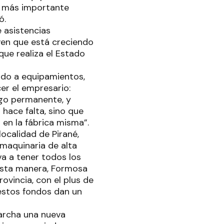
y más importante
ó.
 asistencias
oven que está creciendo
que realiza el Estado
rido a equipamientos,
cer el empresario:
ogo permanente, y
 hace falta, sino que
s en la fábrica misma”.
ocalidad de Pirané,
maquinaria de alta
va a tener todos los
esta manera, Formosa
vincia, con el plus de
 estos fondos dan un
marcha una nueva