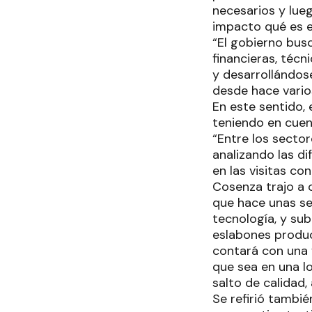
necesarios y lue
impacto qué es e
“El gobierno bus
financieras, téc
y desarrollándose
desde hace vario
En este sentido, 
teniendo en cuent
“Entre los secto
analizando las di
en las visitas co
Cosenza trajo a 
que hace unas se
tecnología, y su
eslabones produc
contará con una 
que sea en una l
salto de calidad
Se refirió tambié