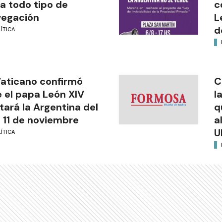
a todo tipo de
c
vegación
L
d
ÍTICA
Vaticano confirmó
C
 el papa León XIV
l
itará la Argentina del
q
l 11 de noviembre
a
U
ÍTICA