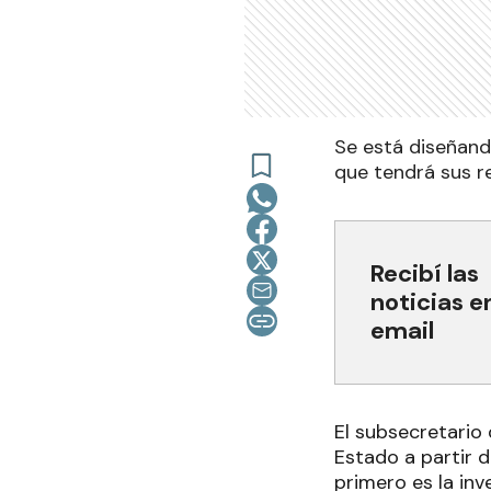
Se está diseñand
que tendrá sus r
Recibí las
noticias e
email
El subsecretario 
Estado a partir 
primero es la in