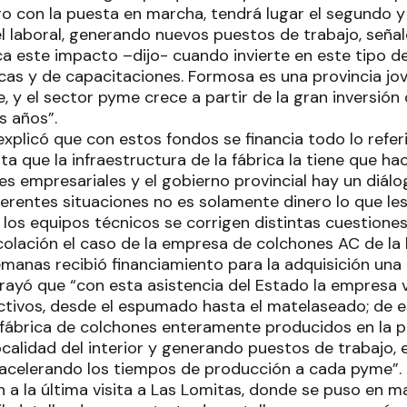
go con la puesta en marcha, tendrá lugar el segundo 
l laboral, generando nuevos puestos de trabajo, señal
ca este impacto –dijo- cuando invierte en este tipo de
nicas y de capacitaciones. Formosa es una provincia j
, y el sector pyme crece a partir de la gran inversión 
s años”.
explicó que con estos fondos se financia todo lo refe
a que la infraestructura de la fábrica la tiene que ha
res empresariales y el gobierno provincial hay un diál
ferentes situaciones no es solamente dinero lo que les
n los equipos técnicos se corrigen distintas cuestione
colación el caso de la empresa de colchones AC de la l
manas recibió financiamiento para la adquisición una 
brayó que “con esta asistencia del Estado la empresa 
tivos, desde el espumado hasta el matelaseado; de 
fábrica de colchones enteramente producidos en la pro
ocalidad del interior y generando puestos de trabajo,
, acelerando los tiempos de producción a cada pyme”.
n a la última visita a Las Lomitas, donde se puso en 