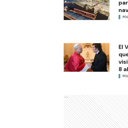
par
na
POL
El 
que
vis
8 a
POL
Ads