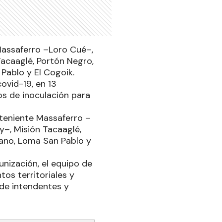
 Massaferro –Loro Cué–,
Tacaaglé, Portón Negro,
Pablo y El Cogoik.
ovid-19, en 13
vos de inoculación para
ubteniente Massaferro –
y–, Misión Tacaaglé,
rano, Loma San Pablo y
unización, el equipo de
os territoriales y
 de intendentes y