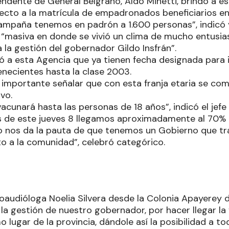
tendente de General Belgrano, Aldo Minetti, brindó a e
ecto a la matrícula de empadronados beneficiarios en
ampaña tenemos en padrón a 1.600 personas”, indicó y
 “masiva en donde se vivió un clima de mucho entusias
 la gestión del gobernador Gildo Insfrán”.
mó a esta Agencia que ya tienen fecha designada para 
necientes hasta la clase 2003.
 importante señalar que con esta franja etaria se com
ivo.
e vacunará hasta las personas de 18 años”, indicó el jef
s de este jueves 8 llegamos aproximadamente al 70%
 nos da la pauta de que tenemos un Gobierno que tra
o a la comunidad”, celebró categórico.
onoaudióloga Noelia Silvera desde la Colonia Apayerey
la gestión de nuestro gobernador, por hacer llegar la
o lugar de la provincia, dándole así la posibilidad a t