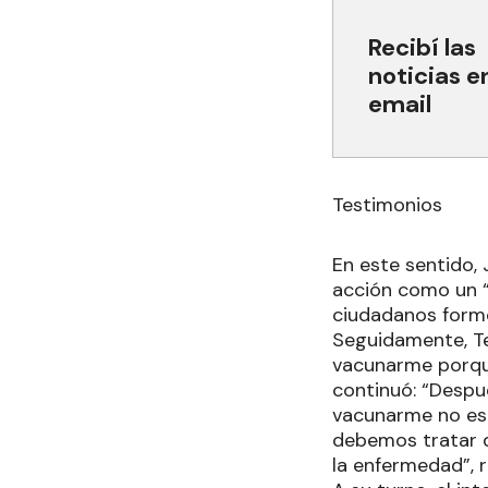
Recibí las
noticias e
email
Testimonios
En este sentido, J
acción como un “
ciudadanos form
Seguidamente, Te
vacunarme porqu
continuó: “Despué
vacunarme no es 
debemos tratar d
la enfermedad”, r