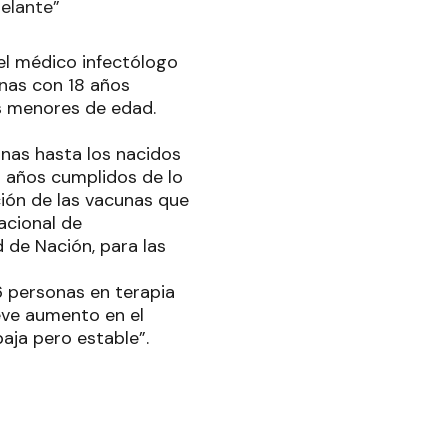
delante”
 el médico infectólogo
onas con 18 años
s menores de edad.
unas hasta los nacidos
8 años cumplidos de lo
ción de las vacunas que
acional de
 de Nación, para las
6 personas en terapia
eve aumento en el
aja pero estable”.