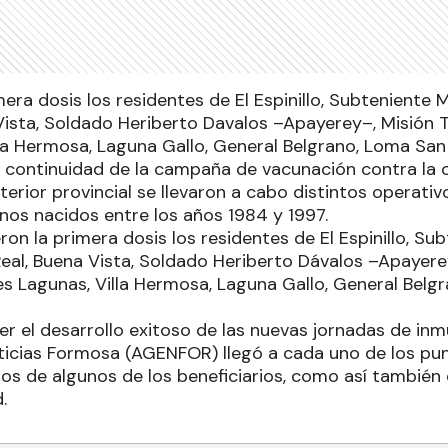
mera dosis los residentes de El Espinillo, Subteniente
 Vista, Soldado Heriberto Davalos –Apayerey–, Misión 
lla Hermosa, Laguna Gallo, General Belgrano, Loma San 
a continuidad de la campaña de vacunación contra la c
nterior provincial se llevaron a cabo distintos operati
nos nacidos entre los años 1984 y 1997.
eron la primera dosis los residentes de El Espinillo, S
Real, Buena Vista, Soldado Heriberto Dávalos –Apayere
es Lagunas, Villa Hermosa, Laguna Gallo, General Belg
r el desarrollo exitoso de las nuevas jornadas de inm
ticias Formosa (AGENFOR) llegó a cada uno de los punt
os de algunos de los beneficiarios, como así también
.