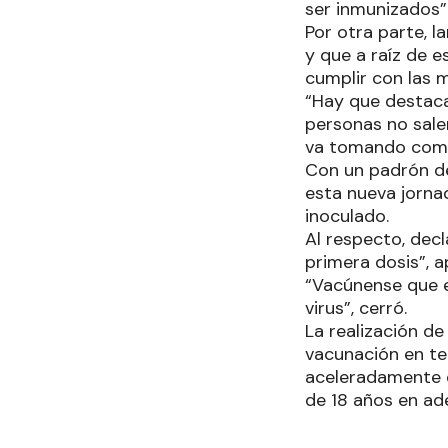
ser inmunizados”
Por otra parte, l
y que a raíz de 
cumplir con las m
“Hay que destaca
personas no salen
va tomando como 
Con un padrón de
esta nueva jorna
inoculado.
Al respecto, decl
primera dosis”, a
“Vacúnense que e
virus”, cerró.
La realización d
vacunación en te
aceleradamente e
de 18 años en ad