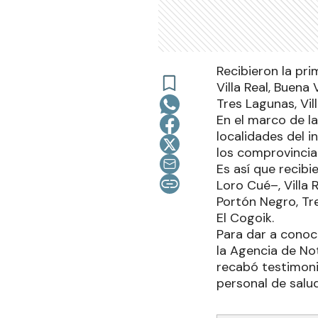
Recibieron la pri
Villa Real, Buena
Tres Lagunas, Vi
En el marco de l
localidades del i
los comprovincia
Es así que recibi
Loro Cué–, Villa 
Portón Negro, Tr
El Cogoik.
Para dar a conoce
la Agencia de No
recabó testimoni
personal de salud