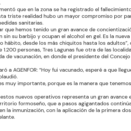
.
amentó que en la zona se ha registrado el fallecimien
esta triste realidad hubo un mayor compromiso por pa
edidas sanitarias.
r que hemos tenido un gran avance de concientizació
 sin su barbijo y ocupan el alcohol en gel. Es la nuev
hábito, desde los más chiquitos hasta los adultos”,
 1.200 personas, Tres Lagunas fue otra de las localid
da de vacunación, en donde el presidente del Concejo 
aró a AGENFOR: “Hoy fui vacunado, esperé a que llegue 
plaudió.
s muy importante, porque es la manera que tenemos 
e estos nuevos operativos representa un gran avance en
rritorio formoseño, que a pasos agigantados contin
n la inmunización, con la aplicación de la primera do
elante.