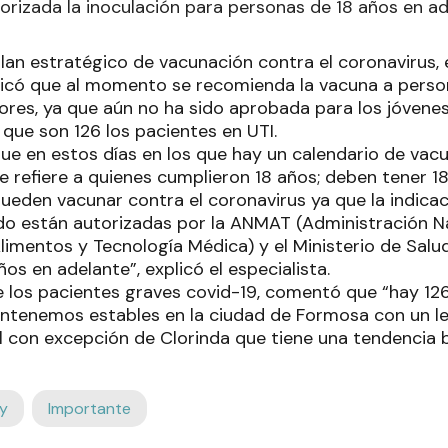
utorizada la inoculación para personas de 18 años en a
plan estratégico de vacunación contra el coronavirus,
 indicó que al momento se recomienda la vacuna a pers
res, ya que aún no ha sido aprobada para los jóvene
que son 126 los pacientes en UTI.
que en estos días en los que hay un calendario de vac
se refiere a quienes cumplieron 18 años; deben tener 1
pueden vacunar contra el coronavirus ya que la indica
o están autorizadas por la ANMAT (Administración N
imentos y Tecnología Médica) y el Ministerio de Salud
os en adelante”, explicó el especialista.
e los pacientes graves covid-19, comentó que “hay 12
antenemos estables en la ciudad de Formosa con un l
al con excepción de Clorinda que tiene una tendencia b
y
Importante