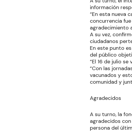
A su turno, el in
información resp
“En esta nueva c
concurrencia fue
agradecimiento a
A su vez, confir
ciudadanos perte
En este punto es
del público objet
“El 16 de julio s
“Con las jornada
vacunados y esto
comunidad y junt
Agradecidos
A su turno, la f
agradecidos con 
persona del últim