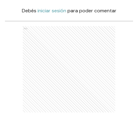
Debés
iniciar sesión
para poder comentar
Ads