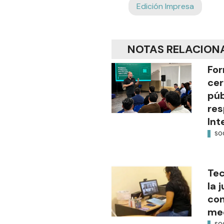
Edición Impresa
NOTAS RELACION
For
cer
púb
res
Int
SO
Tec
la 
con
med