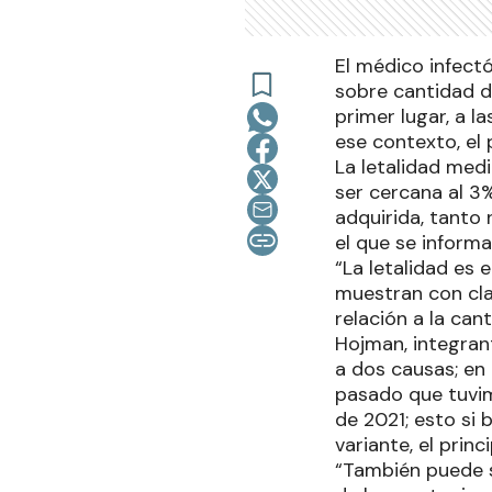
El médico infectó
sobre cantidad d
primer lugar, a 
ese contexto, el
La letalidad med
ser cercana al 3
adquirida, tanto 
el que se inform
“La letalidad es
muestran con cla
relación a la ca
Hojman, integran
a dos causas; en 
pasado que tuvi
de 2021; esto si 
variante, el princ
“También puede s