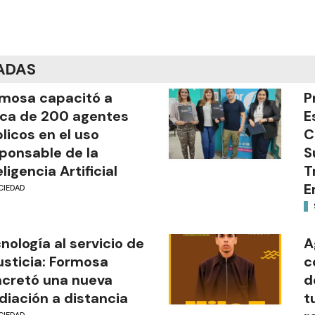
ADAS
mosa capacitó a
P
ca de 200 agentes
E
licos en el uso
C
ponsable de la
S
eligencia Artificial
T
E
CIEDAD
nología al servicio de
A
justicia: Formosa
c
cretó una nueva
d
iación a distancia
t