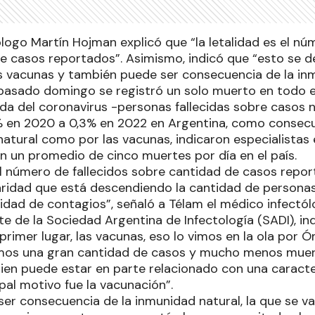
logo Martín Hojman explicó que “la letalidad es el nú
e casos reportados”. Asimismo, indicó que “esto se d
las vacunas y también puede ser consecuencia de la inm
 pasado domingo se registró un solo muerto en todo el
ida del coronavirus -personas fallecidas sobre casos 
% en 2020 a 0,3% en 2022 en Argentina, como consecu
natural como por las vacunas, indicaron especialistas
an un promedio de cinco muertes por día en el país.
 el número de fallecidos sobre cantidad de casos repo
ridad que está descendiendo la cantidad de personas
ntidad de contagios”, señaló a Télam el médico infectó
te de la Sociedad Argentina de Infectología (SADI), in
primer lugar, las vacunas, eso lo vimos en la ola por 
mos una gran cantidad de casos y mucho menos muer
bien puede estar en parte relacionado con una caracte
ipal motivo fue la vacunación”.
er consecuencia de la inmunidad natural, la que se v