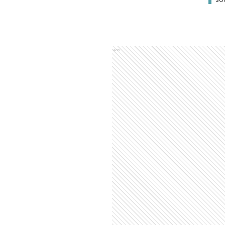
SO
Ads