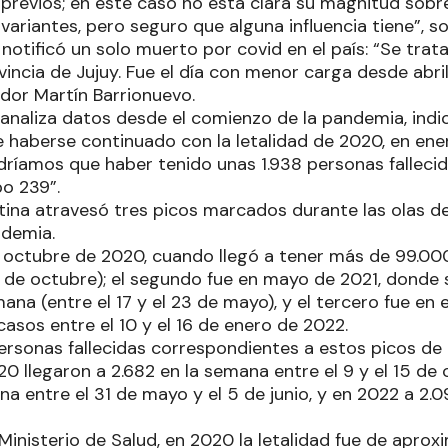
 previos; en este caso no está clara su magnitud sobr
 variantes, pero seguro que alguna influencia tiene”, s
notificó un solo muerto por covid en el país: “Se tra
vincia de Jujuy. Fue el día con menor carga desde abri
ador Martín Barrionuevo.
 analiza datos desde el comienzo de la pandemia, indi
e haberse continuado con la letalidad de 2020, en ene
ríamos que haber tenido unas 1.938 personas fallecid
o 239”.
tina atravesó tres picos marcados durante las olas 
ndemia.
n octubre de 2020, cuando llegó a tener más de 99.0
 17 de octubre); el segundo fue en mayo de 2021, donde
na (entre el 17 y el 23 de mayo), y el tercero fue en 
asos entre el 10 y el 16 de enero de 2022.
ersonas fallecidas correspondientes a estos picos de 
20 llegaron a 2.682 en la semana entre el 9 y el 15 de 
a entre el 31 de mayo y el 5 de junio, y en 2022 a 2.0
Ministerio de Salud, en 2020 la letalidad fue de apro