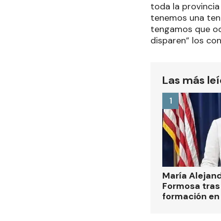
toda la provincia
tenemos una tend
tengamos que ocu
disparen” los con
Las más le
1
María Alejan
Formosa tras 
formación en