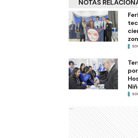
NOTAS RELACION
Fer
tec
cie
zon
SO
Ter
por
Hos
Niñ
SO
Ads