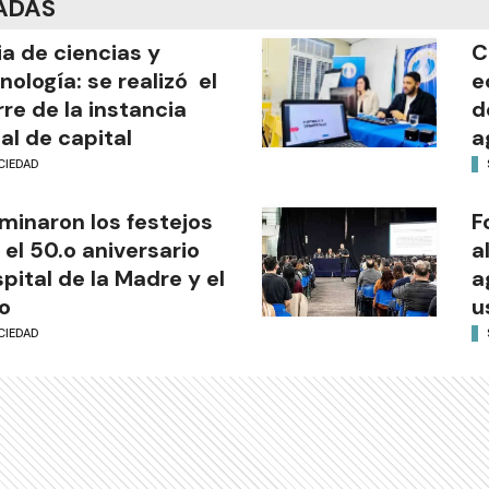
ADAS
ia de ciencias y
C
nología: se realizó el
e
rre de la instancia
d
al de capital
a
CIEDAD
minaron los festejos
F
 el 50.o aniversario
a
pital de la Madre y el
a
o
u
CIEDAD