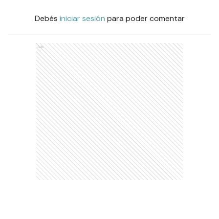
Debés
iniciar sesión
para poder comentar
Ads