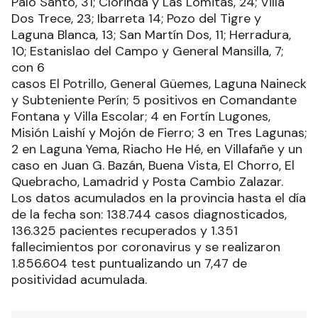
Palo Santo, 31; Clorinda y Las Lomitas, 24; Villa
Dos Trece, 23; Ibarreta 14; Pozo del Tigre y
Laguna Blanca, 13; San Martín Dos, 11; Herradura,
10; Estanislao del Campo y General Mansilla, 7;
con 6
casos El Potrillo, General Güemes, Laguna Naineck
y Subteniente Perín; 5 positivos en Comandante
Fontana y Villa Escolar; 4 en Fortín Lugones,
Misión Laishí y Mojón de Fierro; 3 en Tres Lagunas;
2 en Laguna Yema, Riacho He Hé, en Villafañe y un
caso en Juan G. Bazán, Buena Vista, El Chorro, El
Quebracho, Lamadrid y Posta Cambio Zalazar.
Los datos acumulados en la provincia hasta el día
de la fecha son: 138.744 casos diagnosticados,
136.325 pacientes recuperados y 1.351
fallecimientos por coronavirus y se realizaron
1.856.604 test puntualizando un 7,47 de
positividad acumulada.