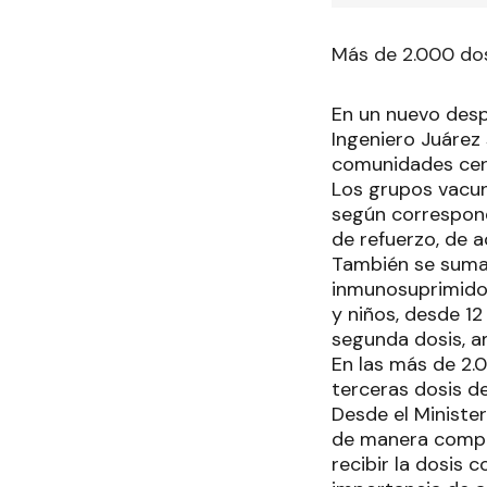
Más de 2.000 dos
En un nuevo desp
Ingeniero Juárez
comunidades cerc
Los grupos vacun
según correspond
de refuerzo, de 
También se sumar
inmunosuprimidos,
y niños, desde 1
segunda dosis, 
En las más de 2.
terceras dosis de
Desde el Ministe
de manera compr
recibir la dosis