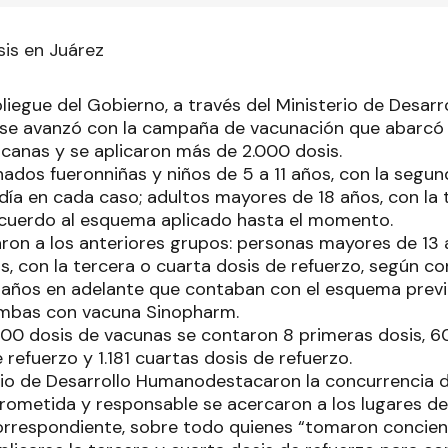
is en Juárez
liegue del Gobierno, a través del Ministerio de Desar
 se avanzó con la campaña de vacunación que abarcó
anas y se aplicaron más de 2.000 dosis.
ados fueronniñas y niños de 5 a 11 años, con la segun
ía en cada caso; adultos mayores de 18 años, con la 
acuerdo al esquema aplicado hasta el momento.
on a los anteriores grupos: personas mayores de 13 
 con la tercera o cuarta dosis de refuerzo, según cor
2 años en adelante que contaban con el esquema previ
ambas con vacuna Sinopharm.
000 dosis de vacunas se contaron 8 primeras dosis, 6
 refuerzo y 1.181 cuartas dosis de refuerzo.
rio de Desarrollo Humanodestacaron la concurrencia d
ometida y responsable se acercaron a los lugares de
 correspondiente, sobre todo quienes “tomaron concien