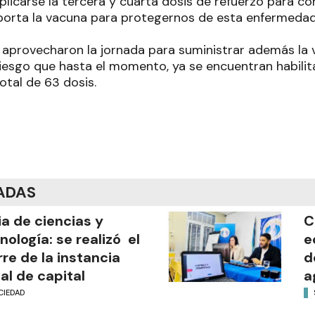
licarse la tercera y cuarta dosis de refuerzo para co
orta la vacuna para protegernos de esta enfermedad
aprovecharon la jornada para suministrar además la v
riesgo que hasta el momento, ya se encuentran habilit
otal de 63 dosis.
ADAS
ia de ciencias y
C
nología: se realizó el
e
rre de la instancia
d
al de capital
a
CIEDAD