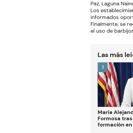
Paz, Laguna Naine
Los establecimie
informados opo
Finalmente, se r
el uso de barbij
Las más le
1
María Alejan
Formosa tras 
formación en