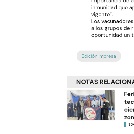
importancia de ap
inmunidad que ap
vigente”.
Los vacunadores 
a los grupos de 
oportunidad un t
Edición Impresa
NOTAS RELACION
Fer
tec
cie
zon
SO