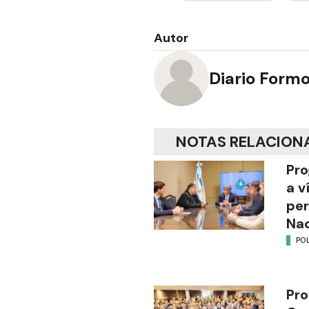
Autor
Diario Form
NOTAS RELACION
Pro
a v
per
Nac
POL
Pro