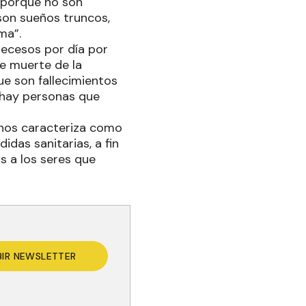
 porque no son
 son sueños truncos,
ma”.
decesos por día por
de muerte de la
ue son fallecimientos
s hay personas que
 nos caracteriza como
das sanitarias, a fin
 a los seres que
BIR NEWSLETTER