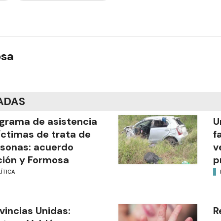
osa
ADAS
grama de asistencia
U
íctimas de trata de
f
sonas: acuerdo
v
ión y Formosa
p
ÍTICA
vincias Unidas:
R