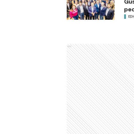
Gus
ped
EDI
Ads