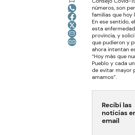
Consejo Covid-19
números, son per
familias que hoy 
En ese sentido, 
esta enfermedad,
provincia, y soli
que pudieron y p
ahora intentan e
“Hoy más que nun
Pueblo y cada un
de evitar mayor 
amamos”.
Recibí las
noticias e
email