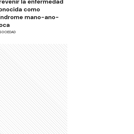
revenir la enfermedad
onocida como
índrome mano-ano-
oca
SOCIEDAD