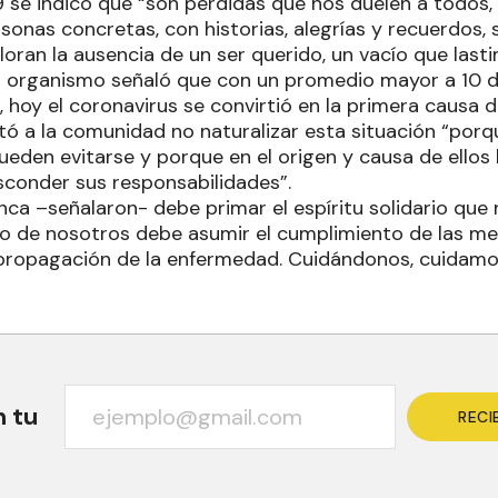
 se indicó que “son pérdidas que nos duelen a todos,
sonas concretas, con historias, alegrías y recuerdos,
lloran la ausencia de un ser querido, un vacío que lasti
el organismo señaló que con un promedio mayor a 10 
 hoy el coronavirus se convirtió en la primera causa 
citó a la comunidad no naturalizar esta situación “porq
ueden evitarse y porque en el origen y causa de ello
sconder sus responsabilidades”.
ca –señalaron- debe primar el espíritu solidario que
o de nosotros debe asumir el cumplimiento de las medi
propagación de la enfermedad. Cuidándonos, cuidamos
n tu
RECI