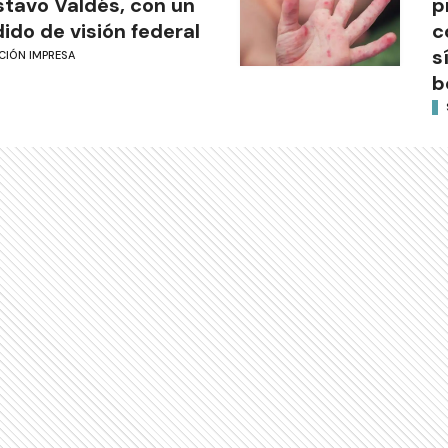
tavo Valdés, con un
p
ido de visión federal
c
s
CIÓN IMPRESA
b