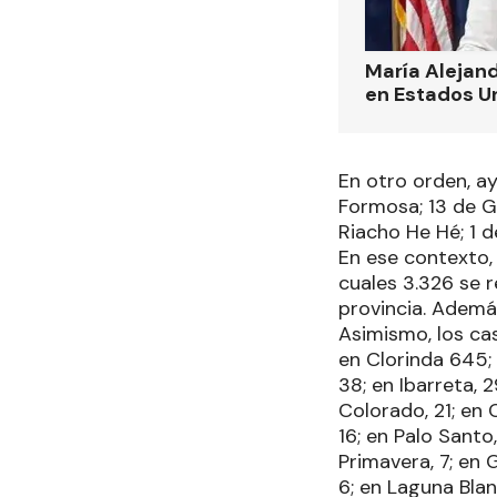
María Alejand
en Estados U
En otro orden, a
Formosa; 13 de Ge
Riacho He Hé; 1 de
En ese contexto, 
cuales 3.326 se r
provincia. Además
Asimismo, los cas
en Clorinda 645; 
38; en Ibarreta, 
Colorado, 21; en 
16; en Palo Santo
Primavera, 7; en 
6; en Laguna Blan