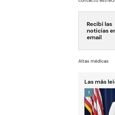
contacto estrech
Recibí las
noticias e
email
Altas médicas
Las más le
1