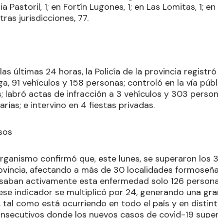
ia Pastoril, 1; en Fortín Lugones, 1; en Las Lomitas, 1; en
ras jurisdicciones, 77.
las últimas 24 horas, la Policía de la provincia registr
, 91 vehículos y 158 personas; controló en la vía públi
s; labró actas de infracción a 3 vehículos y 303 pers
rias; e intervino en 4 fiestas privadas.
sos
l organismo confirmó que, este lunes, se superaron los
rovincia, afectando a más de 30 localidades formoseña
rsaban activamente esta enfermedad solo 126 personas
se indicador se multiplicó por 24, generando una gra
 tal como está ocurriendo en todo el país y en distin
onsecutivos donde los nuevos casos de covid-19 super