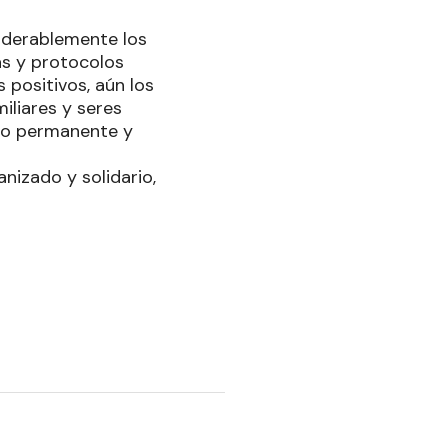
siderablemente los
vas y protocolos
 positivos, aún los
miliares y seres
ico permanente y
izado y solidario,