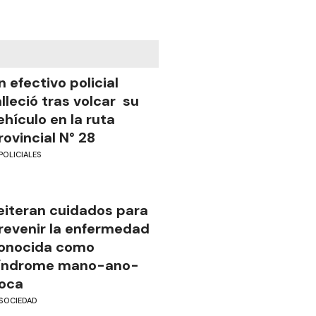
n efectivo policial
alleció tras volcar su
ehículo en la ruta
rovincial N° 28
POLICIALES
eiteran cuidados para
revenir la enfermedad
onocida como
índrome mano-ano-
oca
SOCIEDAD