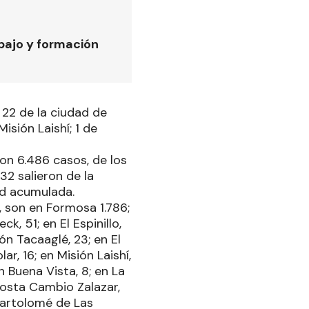
bajo y formación
 22 de la ciudad de
isión Laishí; 1 de
ron 6.486 casos, de los
32 salieron de la
ad acumulada.
, son en Formosa 1.786;
k, 51; en El Espinillo,
ón Tacaaglé, 23; en El
r, 16; en Misión Laishí,
n Buena Vista, 8; en La
 Posta Cambio Zalazar,
 Bartolomé de Las