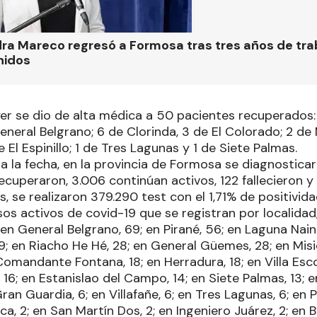
ra Mareco regresó a Formosa tras tres años de tra
nidos
yer se dio de alta médica a 50 pacientes recuperados:
neral Belgrano; 6 de Clorinda, 3 de El Colorado; 2 de M
 El Espinillo; 1 de Tres Lagunas y 1 de Siete Palmas.
a la fecha, en la provincia de Formosa se diagnostica
ecuperaron, 3.006 continúan activos, 122 fallecieron y 
, se realizaron 379.290 test con el 1,71% de positivid
os activos de covid-19 que se registran por localidad
en General Belgrano, 69; en Pirané, 56; en Laguna Nainec
29; en Riacho He Hé, 28; en General Güemes, 28; en Misi
Comandante Fontana, 18; en Herradura, 18; en Villa Escola
, 16; en Estanislao del Campo, 14; en Siete Palmas, 13; e
Gran Guardia, 6; en Villafañe, 6; en Tres Lagunas, 6; en
ca, 2; en San Martín Dos, 2; en Ingeniero Juárez, 2; en