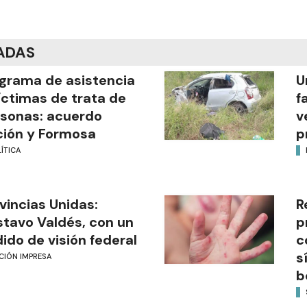
ADAS
grama de asistencia
U
íctimas de trata de
f
sonas: acuerdo
v
ión y Formosa
p
ÍTICA
vincias Unidas:
R
tavo Valdés, con un
p
ido de visión federal
c
s
CIÓN IMPRESA
b