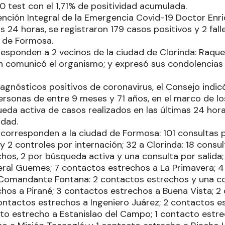
0 test con el 1,71% de positividad acumulada.
ención Integral de la Emergencia Covid-19 Doctor Enri
as 24 horas, se registraron 179 casos positivos y 2 fal
a de Formosa.
esponden a 2 vecinos de la ciudad de Clorinda: Raqu
n comunicó el organismo; y expresó sus condolencias a
iagnósticos positivos de coronavirus, el Consejo indic
rsonas de entre 9 meses y 71 años, en el marco de los
ueda activa de casos realizados en las últimas 24 hora
idad.
6 corresponden a la ciudad de Formosa: 101 consultas 
 2 controles por internación; 32 a Clorinda: 18 consul
hos, 2 por búsqueda activa y una consulta por salida;
ral Güemes; 7 contactos estrechos a La Primavera; 
 Comandante Fontana: 2 contactos estrechos y una con
hos a Pirané; 3 contactos estrechos a Buena Vista; 2
 contactos estrechos a Ingeniero Juárez; 2 contactos 
cto estrecho a Estanislao del Campo; 1 contacto estre