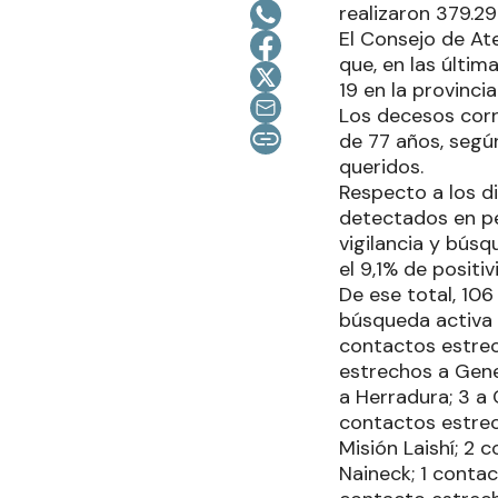
realizaron 379.29
El Consejo de At
que, en las últim
19 en la provinci
Los decesos corr
de 77 años, segú
queridos.
Respecto a los d
detectados en pe
vigilancia y búsq
el 9,1% de positiv
De ese total, 10
búsqueda activa y
contactos estrec
estrechos a Gene
a Herradura; 3 a
contactos estrec
Misión Laishí; 2
Naineck; 1 conta