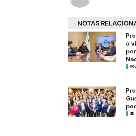
NOTAS RELACION
Pro
a v
per
Nac
POL
Pro
Gus
ped
EDI