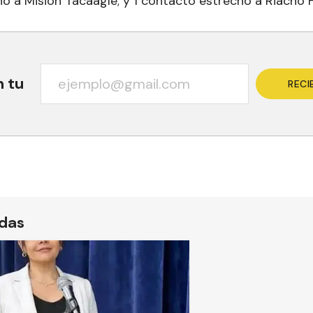
o a Misión Tacaaglé; y 1 contacto estrecho a Riacho 
n tu
RECI
ídas