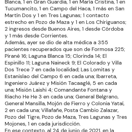
Blanca, 1 en Gran Guardia, 1 en María Cristina, 1 en
Tucumancito, 1 en Campo del Haca, 1 más en San
Martín Dos y 1 en Tres Lagunas; 1 contacto
estrecho en Pozo de Maza y 1 en Los Chiriguanos;
2 ingresos desde Buenos Aires, 1 desde Córdoba
y 1 más desde Corrientes.
Además, ayer se dio de alta médica a 355
pacientes recuperados que son de Formosa 225;
Pirané 16; Laguna Blanca 15; Clorinda 14; El
Espinillo 11; Laguna Naineck 9; El Colorado y Villa
Dos Trece 7 en cada localidad; Las Lomitas y
Estanislao del Campo 6 en cada una; Ibarreta,
Ingeniero Juárez y Misión Tacaaglé, 5 en cada
una; Misión Laishi 4; Comandante Fontana y
Riacho He He 3 en cada una; General Belgrano,
General Mansilla, Mojón de Fierro y Colonia Yataí,
2 en cada una; Villafañe, Posta Cambio Zalazar,
Pozo del Tigre, Pozo de Maza, Tres Lagunas y Tres
Mojones, 1 en cada jurisdicción.
En ese contexto, al 24 de junio de 2021, en la