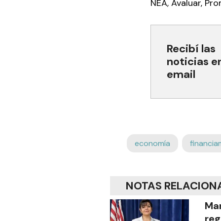
NEA, Avaluar, Pro
Recibí las
noticias e
email
economía
financia
NOTAS RELACION
Mar
reg