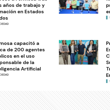
s años de trabajo y
p
mación en Estados
e
dos
CIEDAD
mosa capacitó a
P
ca de 200 agentes
E
licos en el uso
C
ponsable de la
S
eligencia Artificial
T
E
CIEDAD