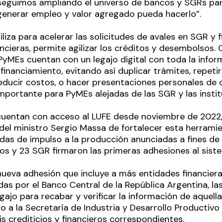
seguimos ampliando el universo de bancos y SGRs pa
y generar empleo y valor agregado pueda hacerlo”.
tiliza para acelerar las solicitudes de avales en SGR y
ancieras, permite agilizar los créditos y desembolsos. 
 PyMEs cuentan con un legajo digital con toda la info
y financiamiento, evitando así duplicar trámites, repet
 reducir costos, o hacer presentaciones personales d
mportante para PyMEs alejadas de las SGR y las instit
uentan con acceso al LUFE desde noviembre de 2022, y
a del ministro Sergio Massa de fortalecer esta herram
as de impulso a la producción anunciadas a fines de
dos y 23 SGR firmaron las primeras adhesiones al sis
nueva adhesión que incluye a más entidades financiera
das por el Banco Central de la República Argentina, l
egajo para recabar y verificar la información de aquel
 a la Secretaría de Industria y Desarrollo Productivo 
sis crediticios y financieros correspondientes.