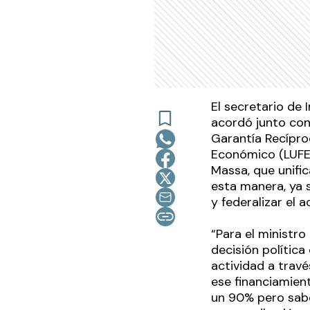
El secretario de 
acordó junto con
Garantía Recíproc
Económico (LUFE)
Massa, que unifi
esta manera, ya 
y federalizar el a
“Para el ministr
decisión política
actividad a travé
ese financiamien
un 90% pero sabe