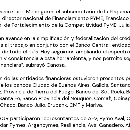
ecretario Mendiguren el subsecretario de la Pequeñ
 director nacional de Financiamiento PYME, Francisco
al de Fortalecimiento de la Competitividad PyME, Jul
an avance en la simplificación y federalización del cr
s al trabajo en conjunto con el Banco Central, entidad
R de todo el país. Hoy seguimos ampliando el espectr
n y consistencia a esta herramienta, y nos permite s
inanciera”, subrayó Canosa.
n de las entidades financieras estuvieron presentes p
e los bancos Ciudad de Buenos Aires, Galicia, Santand
z, Provincia de Tierra del Fuego, Banco del Sol, Roela, 
anta Fe, Banco Provincia del Neuquén, Comafi, Coina
Chaco, Banco Julio, Brubank, CMF y Mariva.
 SGR participaron representantes de AFV, Pyme Aval, C
ndar Pymes, Argenpymes, Resiliencia, Aval Ganadero, A