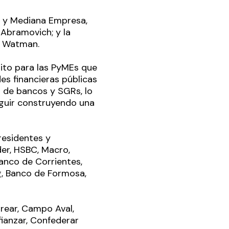
a y Mediana Empresa,
 Abramovich; y la
ia Watman.
édito para las PyMEs que
es financieras públicas
o de bancos y SGRs, lo
eguir construyendo una
residentes y
er, HSBC, Macro,
Banco de Corrientes,
g, Banco de Formosa,
rear, Campo Aval,
fianzar, Confederar