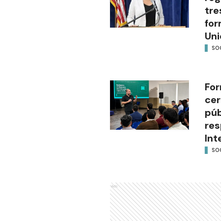
tre
for
Uni
SO
For
cer
púb
res
Int
SO
Ads