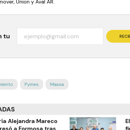
mover, Union y Aval AR.
n tu
RECI
miento
Pymes
Massa
ADAS
ía Alejandra Mareco
E
resó a Formosa tras
f