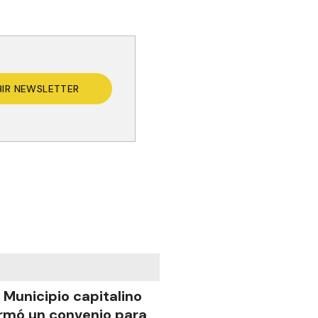
BIR NEWSLETTER
l Municipio capitalino
irmó un convenio para