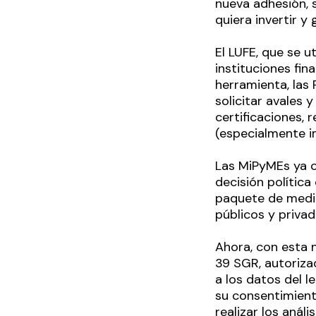
nueva adhesión, 
quiera invertir 
El LUFE, que se u
instituciones fin
herramienta, las
solicitar avales 
certificaciones,
(especialmente i
Las MiPyMEs ya c
decisión polític
paquete de medid
públicos y priva
Ahora, con esta 
39 SGR, autoriza
a los datos del l
su consentimiento
realizar los análi