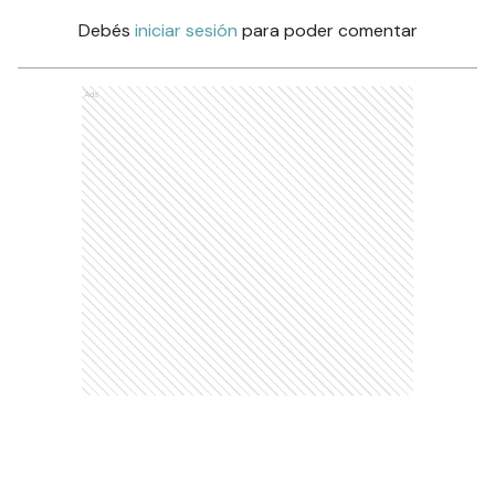
Debés
iniciar sesión
para poder comentar
Ads