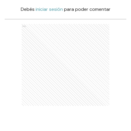
Debés
iniciar sesión
para poder comentar
Ads