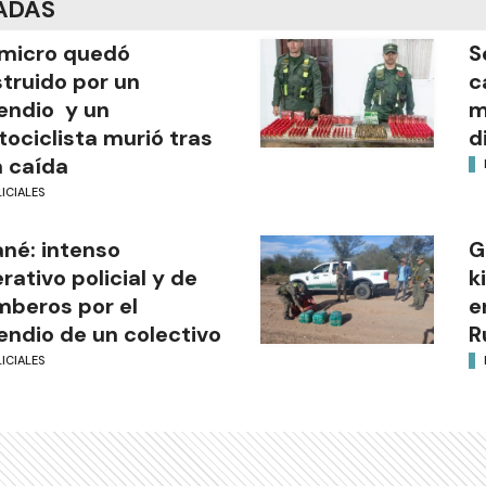
ADAS
micro quedó
S
truido por un
c
endio y un
m
ociclista murió tras
d
 caída
ICIALES
ané: intenso
G
rativo policial y de
k
beros por el
e
endio de un colectivo
R
ICIALES