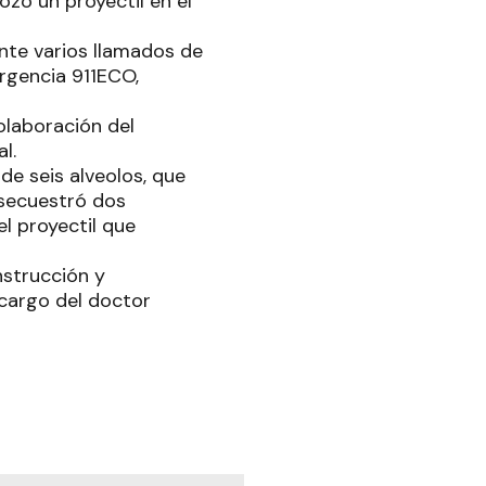
ozó un proyectil en el
ante varios llamados de
rgencia 911ECO,
colaboración del
l.
de seis alveolos, que
 secuestró dos
l proyectil que
nstrucción y
 cargo del doctor