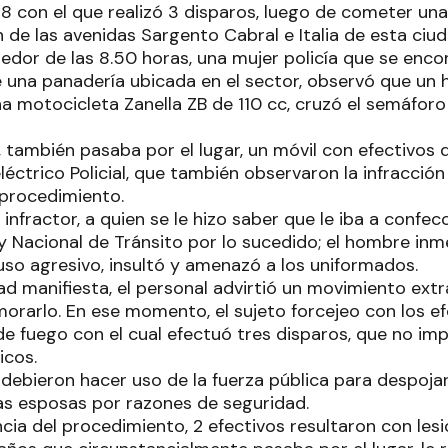
38 con el que realizó 3 disparos, luego de cometer una 
n de las avenidas Sargento Cabral e Italia de esta ciud
ededor de las 8.50 horas, una mujer policía que se enc
 una panadería ubicada en el sector, observó que un
 motocicleta Zanella ZB de 110 cc, cruzó el semáforo 
también pasaba por el lugar, un móvil con efectivos d
ctrico Policial, que también observaron la infracció
 procedimiento.
 infractor, a quien se le hizo saber que le iba a confe
Ley Nacional de Tránsito por lo sucedido; el hombre i
uso agresivo, insultó y amenazó a los uniformados.
ad manifiesta, el personal advirtió un movimiento ext
orarlo. En ese momento, el sujeto forcejeo con los efe
de fuego con el cual efectuó tres disparos, que no im
icos.
debieron hacer uso de la fuerza pública para despojar
las esposas por razones de seguridad.
a del procedimiento, 2 efectivos resultaron con lesio