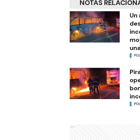
NOTAS RELACION
Un 
des
inc
mot
una
POL
Pir
ope
bom
inc
POL
Ads