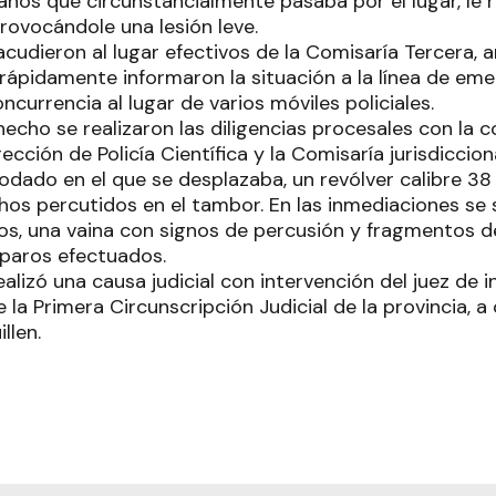
ños que circunstancialmente pasaba por el lugar, le r
rovocándole una lesión leve.
cudieron al lugar efectivos de la Comisaría Tercera, 
rápidamente informaron la situación a la línea de eme
ncurrencia al lugar de varios móviles policiales.
hecho se realizaron las diligencias procesales con la 
ección de Policía Científica y la Comisaría jurisdicciona
odado en el que se desplazaba, un revólver calibre 38 
chos percutidos en el tambor. En las inmediaciones se
os, una vaina con signos de percusión y fragmentos de
sparos efectuados.
ealizó una causa judicial con intervención del juez de i
 la Primera Circunscripción Judicial de la provincia, a
llen.