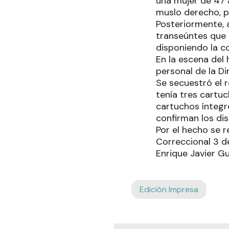
una mujer de 47 a
muslo derecho, p
Posteriormente, a
transeúntes que 
disponiendo la co
En la escena del 
personal de la Dir
Se secuestró el r
tenía tres cartu
cartuchos íntegr
confirman los di
Por el hecho se r
Correccional 3 de
Enrique Javier Gui
Edición Impresa