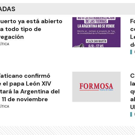
ADAS
puerto ya está abierto
F
a todo tipo de
c
vegación
L
d
ÍTICA
Vaticano confirmó
C
 el papa León XIV
l
itará la Argentina del
q
l 11 de noviembre
a
U
ÍTICA