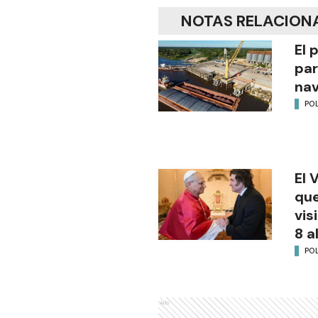
NOTAS RELACION
El 
par
na
POL
El 
que
vis
8 a
POL
Ads