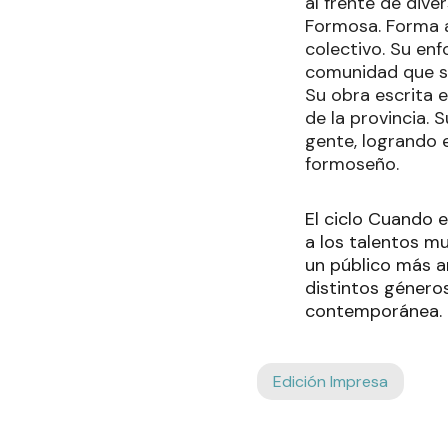
al frente de dive
Formosa. Forma a
colectivo. Su enf
comunidad que se
Su obra escrita e
de la provincia. 
gente, logrando 
formoseño.
El ciclo Cuando e
a los talentos m
un público más am
distintos género
contemporánea.
Edición Impresa