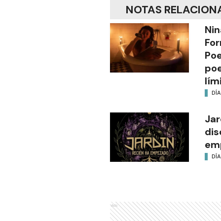
NOTAS RELACION
Nin
For
Poe
poe
lím
DÍA
Jar
dis
em
DÍA
Ads