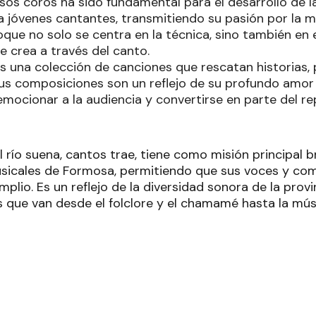
rsos coros ha sido fundamental para el desarrollo de l
 jóvenes cantantes, transmitiendo su pasión por la m
oque no solo se centra en la técnica, sino también en
 crea a través del canto.
s una colección de canciones que rescatan historias, 
Sus composiciones son un reflejo de su profundo amor 
emocionar a la audiencia y convertirse en parte del re
l río suena, cantos trae, tiene como misión principal 
usicales de Formosa, permitiendo que sus voces y com
plio. Es un reflejo de la diversidad sonora de la prov
s que van desde el folclore y el chamamé hasta la mús