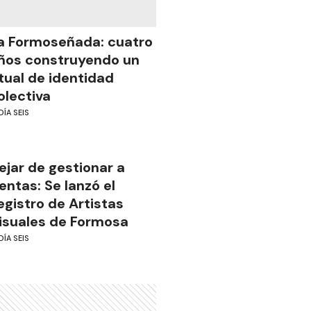
a Formoseñada: cuatro
ños construyendo un
itual de identidad
olectiva
DÍA SEIS
ejar de gestionar a
ientas: Se lanzó el
egistro de Artistas
isuales de Formosa
DÍA SEIS