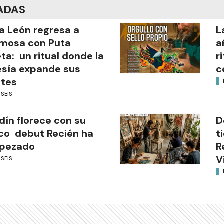
ADAS
a León regresa a
L
mosa con Puta
a
ta: un ritual donde la
r
sía expande sus
c
ites
 SEIS
dín florece con su
D
co debut Recién ha
t
pezado
R
V
 SEIS