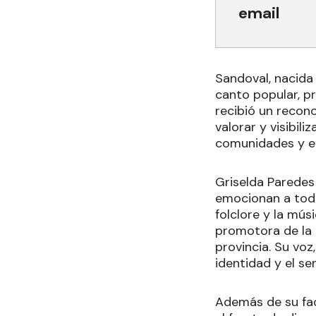
email
Sandoval, nacida
canto popular, p
recibió un recon
valorar y visibil
comunidades y en
Griselda Paredes
emocionan a toda
folclore y la mús
promotora de la c
provincia. Su voz
identidad y el sen
Además de su fac