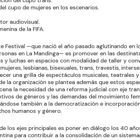
ación del cupo trans.
del cupo de mujeres en los escenarios.
tor audiovisual.
enina de la FIFA.
te Festival —que nació el año pasado aglutinando en los
rsonas en La Mandinga— es promover en las destinata
as y luchas en espacios con modalidad de taller y con
ujeres, lesbianas, bisexuales, trans, travestis, inters
frecer una grilla de espectáculos musicales, teatrale
de la organización se plantea además que estos espa
ena la necesidad de una reforma judicial con eje tran
otivos de géneros y las demandas del movimiento fem
tándose también a la democratización e incorporació
chos humanos y género.
 de los ejes principales es poner en diálogo los 40 añ
tina para contribuir a la consolidación de un sistem