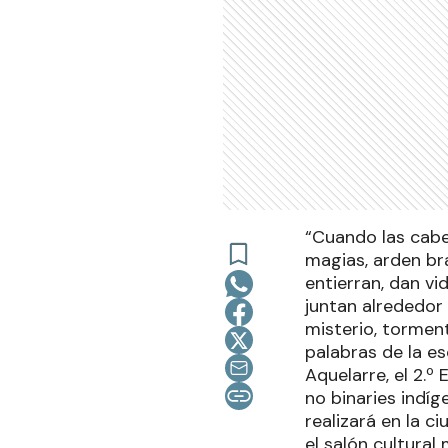
“Cuando las cabe
magias, arden bra
entierran, dan v
juntan alrededor 
misterio, tormen
palabras de la es
Aquelarre, el 2.º
no binaries indí
realizará en la c
el salón cultural 