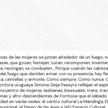
zas de las mujeres se juntan alrededor de un fuego, n
sas, que gozan, festejan, curan, recomponen, inventan
ida, rezongan, se conduelen… Porque cuando las cabeza
del fuego que deciden avivar con su presencia, hay fie
ta, centellas y armonía. Como siempre. Como nunca. C
critora uruguaya Simone Seija Paseyro reflejan el espír
 Encuentro de mujeres, lesbianas, bisexuales, trans, trav
genas y afro-descendientes de Formosa que el sábado
iudad en varias sedes: el centro cultural La Mandinga, El
municipal, el Paseo de las Aves e Iglú Espacio Cultural.