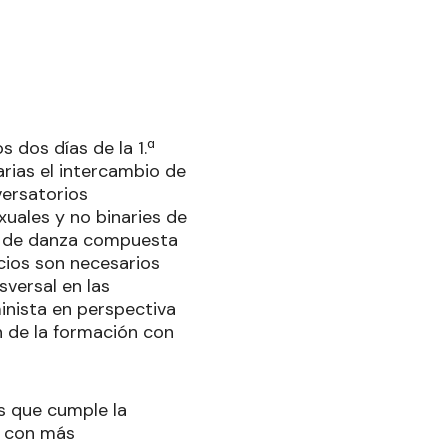
 dos días de la 1.ª
rias el intercambio de
versatorios
exuales y no binaries de
s y de danza compuesta
cios son necesarios
sversal en las
inista en perspectiva
n de la formación con
os que cumple la
a con más