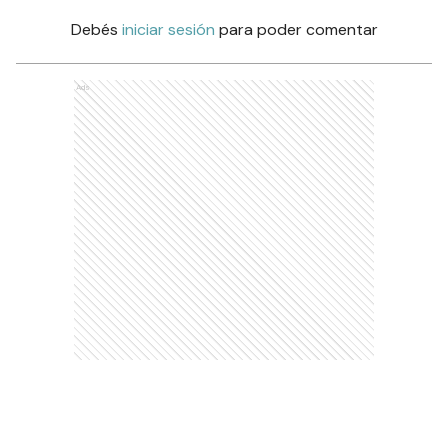
Debés
iniciar sesión
para poder comentar
Ads