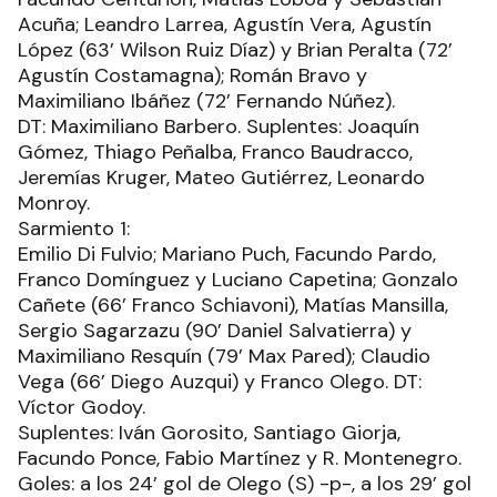
Acuña; Leandro Larrea, Agustín Vera, Agustín
López (63’ Wilson Ruiz Díaz) y Brian Peralta (72’
Agustín Costamagna); Román Bravo y
Maximiliano Ibáñez (72’ Fernando Núñez).
DT: Maximiliano Barbero. Suplentes: Joaquín
Gómez, Thiago Peñalba, Franco Baudracco,
Jeremías Kruger, Mateo Gutiérrez, Leonardo
Monroy.
Sarmiento 1:
Emilio Di Fulvio; Mariano Puch, Facundo Pardo,
Franco Domínguez y Luciano Capetina; Gonzalo
Cañete (66’ Franco Schiavoni), Matías Mansilla,
Sergio Sagarzazu (90’ Daniel Salvatierra) y
Maximiliano Resquín (79’ Max Pared); Claudio
Vega (66’ Diego Auzqui) y Franco Olego. DT:
Víctor Godoy.
Suplentes: Iván Gorosito, Santiago Giorja,
Facundo Ponce, Fabio Martínez y R. Montenegro.
Goles: a los 24’ gol de Olego (S) -p-, a los 29’ gol