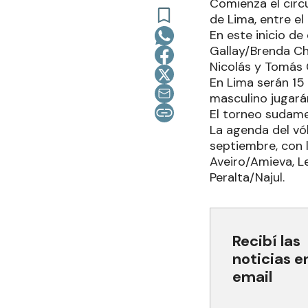
Comienza el circ
de Lima, entre el
En este inicio d
Gallay/Brenda Chu
Nicolás y Tomás 
En Lima serán 15
masculino jugarán
El torneo sudam
La agenda del vól
septiembre, con l
Aveiro/Amieva, Le
Peralta/Najul.
Recibí las
noticias e
email