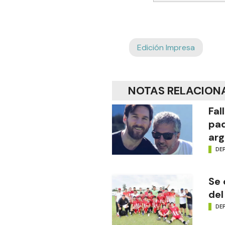
Edición Impresa
NOTAS RELACION
Fal
pad
arg
DE
Se 
del
DE