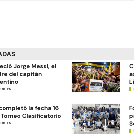
ADAS
leció Jorge Messi, el
C
re del capitán
a
entino
L
PORTES
completó la fecha 16
F
 Torneo Clasificatorio
p
S
PORTES