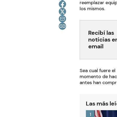
reemplazar equip
los mismos.
Recibí las
noticias e
email
Sea cual fuere el
momento de hacer
antes han compra
Las más le
1