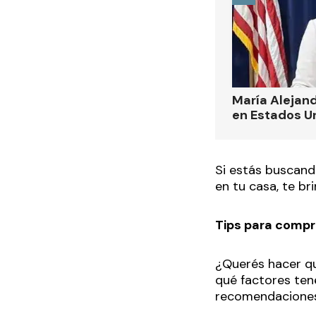
María Alejand
en Estados U
Si estás buscan
en tu casa, te b
Tips para compr
¿Querés hacer qu
qué factores te
recomendaciones