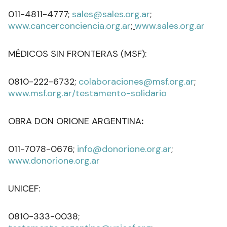
011-4811-4777;
sales@sales.org.ar
;
www.cancerconciencia.org.ar
;
www.sales.org.ar
MÉDICOS SIN FRONTERAS (MSF):
0810-222-6732;
colaboraciones@msf.org.ar
;
www.msf.org.ar/testamento-solidario
OBRA DON ORIONE ARGENTINA
:
011-7078-0676;
info@donorione.org.ar
;
www.donorione.org.ar
UNICEF:
0810-333-0038;