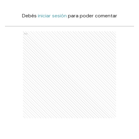
Debés
iniciar sesión
para poder comentar
Ads