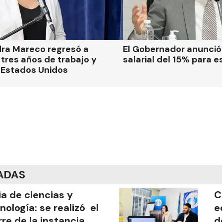
dra Mareco regresó a
El Gobernador anunci
tres años de trabajo y
salarial del 15% para e
 Estados Unidos
ADAS
ia de ciencias y
C
nología: se realizó el
e
rre de la instancia
d