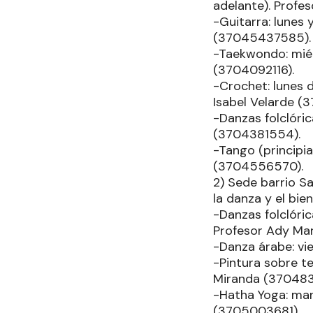
adelante). Profe
-Guitarra: lunes 
(37045437585).
-Taekwondo: miér
(3704092116).
-Crochet: lunes d
Isabel Velarde (
-Danzas folclóric
(3704381554).
-Tango (principi
(3704556570).
2) Sede barrio S
la danza y el bien
-Danzas folclóric
Profesor Ady Ma
-Danza árabe: vi
-Pintura sobre te
Miranda (370483
-Hatha Yoga: mart
(3705003681).