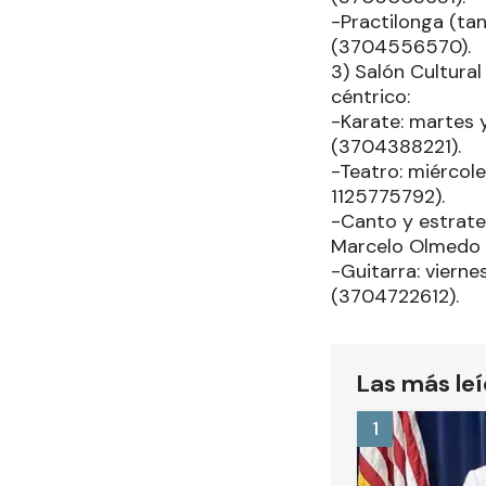
-Practilonga (ta
(3704556570).
3) Salón Cultural
céntrico:
-Karate: martes y
(3704388221).
-Teatro: miércol
1125775792).
-Canto y estrateg
Marcelo Olmedo 
-Guitarra: viern
(3704722612).
Las más le
1