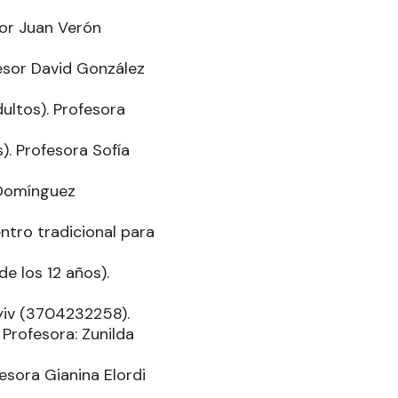
sor Juan Verón
fesor David González
dultos). Profesora
). Profesora Sofía
 Domínguez
ntro tradicional para
e los 12 años).
ryiv (3704232258).
 Profesora: Zunilda
esora Gianina Elordi