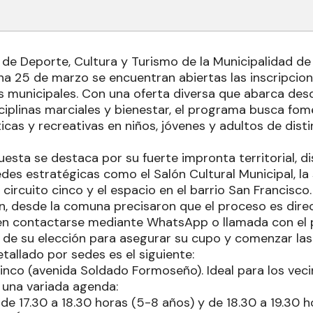
 de Deporte, Cultura y Turismo de la Municipalidad d
na 25 de marzo se encuentran abiertas las inscripcione
es municipales. Con una oferta diversa que abarca desd
ciplinas marciales y bienestar, el programa busca fome
ticas y recreativas en niños, jóvenes y adultos de dist
uesta se destaca por su fuerte impronta territorial, d
des estratégicas como el Salón Cultural Municipal, la
circuito cinco y el espacio en el barrio San Francisco.
ón, desde la comuna precisaron que el proceso es direct
n contactarse mediante WhatsApp o llamada con el p
r de su elección para asegurar su cupo y comenzar las
tallado por sedes es el siguiente:
cinco (avenida Soldado Formoseño). Ideal para los veci
 una variada agenda:
de 17.30 a 18.30 horas (5-8 años) y de 18.30 a 19.30 h