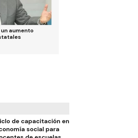
ó un aumento
statales
iclo de capacitación en
conomía social para
ocentes de escuelas