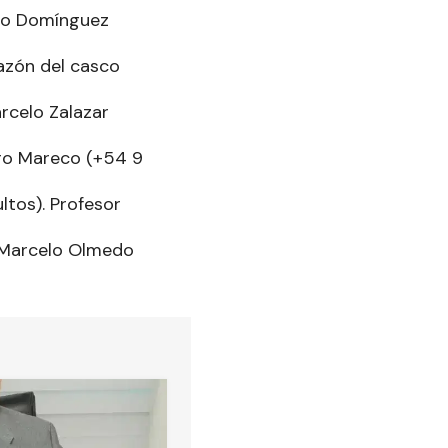
rto Domínguez
razón del casco
arcelo Zalazar
aro Mareco (+54 9
ltos). Profesor
: Marcelo Olmedo