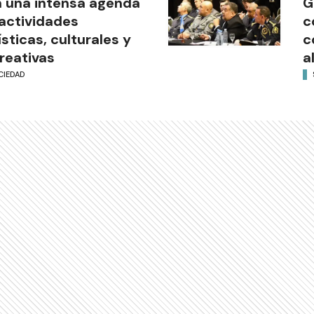
 una intensa agenda
G
actividades
c
ísticas, culturales y
c
reativas
a
CIEDAD