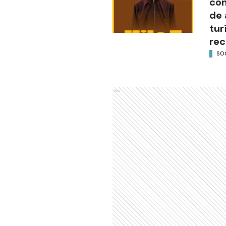
con
de 
tur
rec
SO
Ads