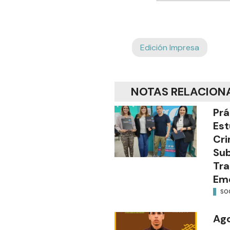
Edición Impresa
NOTAS RELACION
Prá
Est
Cri
Sub
Tra
Em
SO
Ago