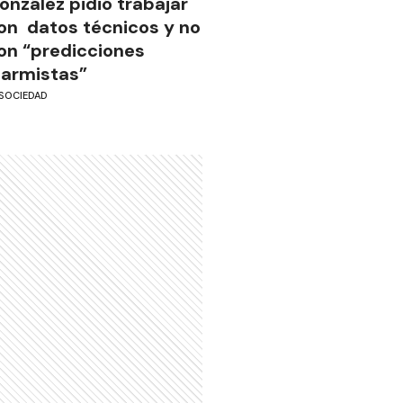
onzález pidió trabajar
on datos técnicos y no
on “predicciones
larmistas”
SOCIEDAD