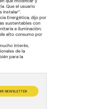
nen que modificar y
a. Que el usuario
instalar”.
cia Energética, dijo por
das sustentables con
itaria e iluminación;
a de alto consumo por
 mucho interés,
ionales de la
bién para la
BIR NEWSLETTER