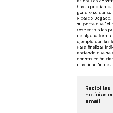
es así. Las cons
hasta podríamos 
genere su consu
Ricardo Bogado, q
su parte que “el 
respecto a las pr
de alguna forma 
ejemplo con las 
Para finalizar in
entiendo que se t
construcción tie
clasificación de s
Recibí las
noticias e
email