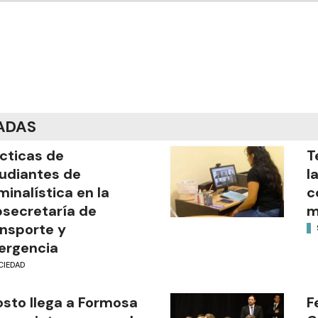
ADAS
cticas de
T
udiantes de
l
minalística en la
c
secretaría de
m
nsporte y
ergencia
CIEDAD
sto llega a Formosa
F