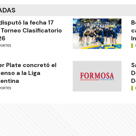
ADAS
disputó la fecha 17
B
 Torneo Clasificatorio
c
26
I
PORTES
er Plate concretó el
S
enso a la Liga
D
entina
D
PORTES