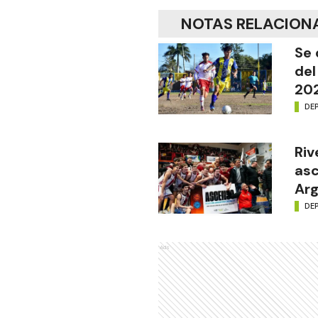
NOTAS RELACION
Se 
del
20
DE
Riv
asc
Arg
DE
Ads