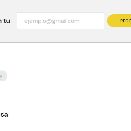
n tu
RECI
y
osa