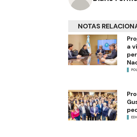
NOTAS RELACION
Pro
a v
per
Nac
POL
Pro
Gus
ped
EDI