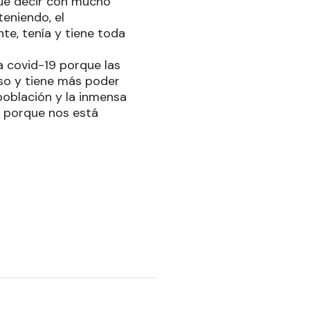
que decir con mucho
teniendo, el
nte, tenía y tiene toda
la covid-19 porque las
so y tiene más poder
población y la inmensa
l porque nos está