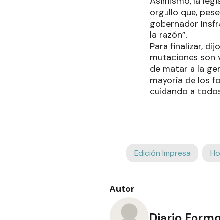
Asimismo, la leg
orgullo que, pese
gobernador Insfrá
la razón”.
Para finalizar, d
mutaciones son v
de matar a la gen
mayoría de los f
cuidando a todos
Edición Impresa
Ho
Autor
Diario Form