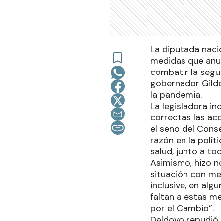
La diputada nacio
medidas que anun
combatir la segu
gobernador Gildo
la pandemia.
La legisladora in
correctas las ac
el seno del Conse
razón en la polít
salud, junto a to
Asimismo, hizo no
situación con me
inclusive, en al
faltan a estas m
por el Cambio”.
Daldovo repudió e