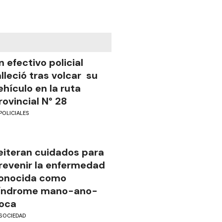
n efectivo policial
alleció tras volcar su
ehículo en la ruta
rovincial N° 28
POLICIALES
eiteran cuidados para
revenir la enfermedad
onocida como
índrome mano-ano-
oca
SOCIEDAD