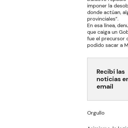
imponer la desob
donde actúan, al
provinciales”.
En esa línea, de
que caiga un Gob
fue el precursor 
podido sacar a Ma
Recibí las
noticias e
email
Orgullo