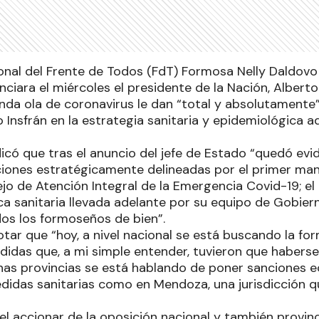
nal del Frente de Todos (FdT) Formosa Nelly Daldovo s
ciara el miércoles el presidente de la Nación, Albert
nda ola de coronavirus le dan “total y absolutamente” 
 Insfrán en la estrategia sanitaria y epidemiológica 
dicó que tras el anuncio del jefe de Estado “quedó ev
ciones estratégicamente delineadas por el primer man
jo de Atención Integral de la Emergencia Covid-19; el 
ica sanitaria llevada adelante por su equipo de Gobier
dos los formoseños de bien”.
tar que “hoy, a nivel nacional se está buscando la fo
didas que, a mi simple entender, tuvieron que haber
gunas provincias se está hablando de poner sanciones
edidas sanitarias como en Mendoza, una jurisdicción 
l accionar de la oposición nacional y también provinc