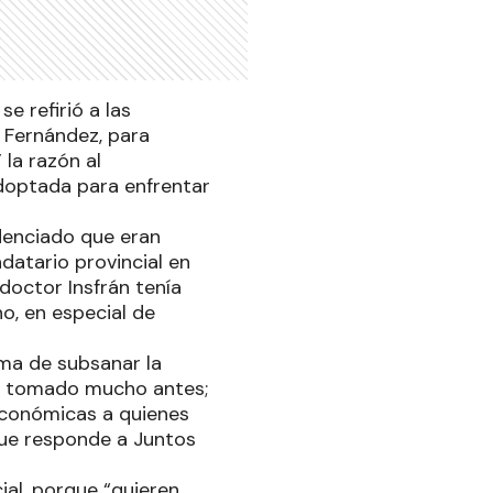
e refirió a las
o Fernández, para
la razón al
adoptada para enfrentar
idenciado que eran
datario provincial en
doctor Insfrán tenía
no, en especial de
rma de subsanar la
se tomado mucho antes;
 económicas a quienes
que responde a Juntos
ial, porque “quieren