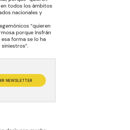
s en todos los ámbitos
tados nacionales y
 hegemónicos “quieren
rmosa porque Insfrán
e esa forma se lo ha
siniestros”.
BIR NEWSLETTER