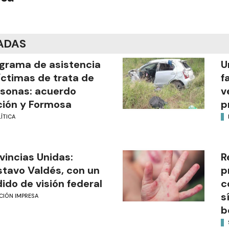
ADAS
grama de asistencia
U
íctimas de trata de
f
sonas: acuerdo
v
ión y Formosa
p
ÍTICA
vincias Unidas:
R
tavo Valdés, con un
p
ido de visión federal
c
s
CIÓN IMPRESA
b