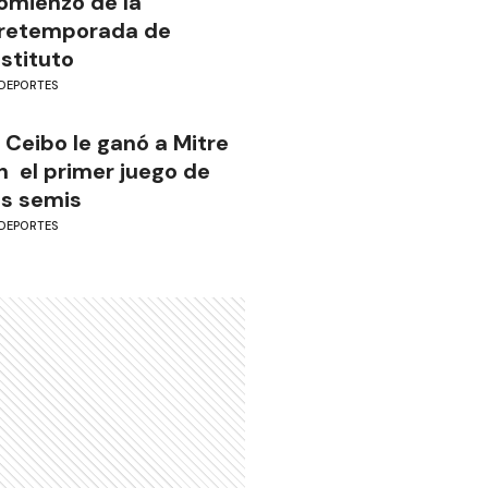
omienzo de la
retemporada de
nstituto
DEPORTES
l Ceibo le ganó a Mitre
n el primer juego de
as semis
DEPORTES