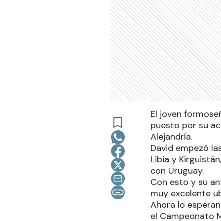
El joven formose
puesto por su ac
Alejandría.
David empezó las
Libia y Kirguistá
con Uruguay.
Con esto y su a
muy excelente ub
Ahora lo esperan 
el Campeonato Mu