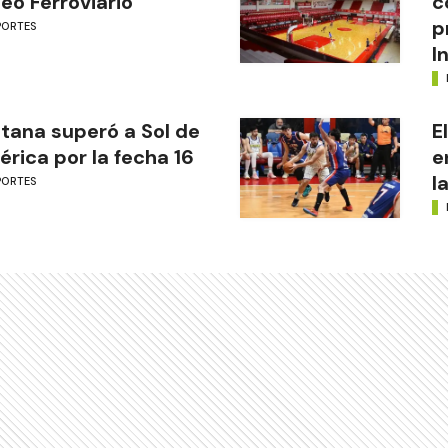
eo Ferroviario
c
p
PORTES
I
tana superó a Sol de
E
rica por la fecha 16
e
l
PORTES