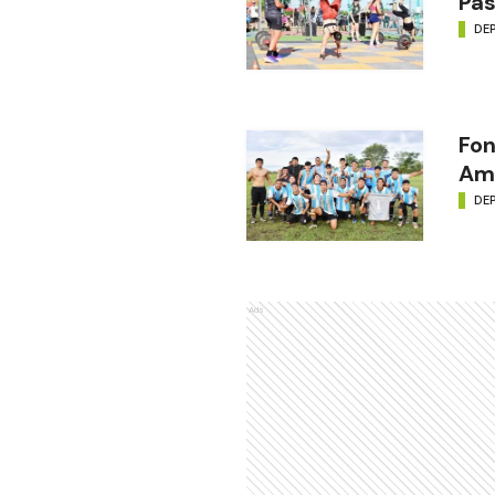
Pas
DE
Fon
Amé
DE
Ads