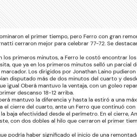
ominaron el primer tiempo, pero Ferro con gran remo
rnatti cerraron mejor para celebrar 77-72. Se desta
n los primeros minutos, a Ferro le costó encontrar lo
isita, que ya en los primeros minutos selló un parcial 
l marcador. Los dirigidos por Jonathan Laino pudieron 
ían disputado más de dos minutos del cuarto y desde 
ue igual Oberá mantuvo la ventaja, con un goleo repar
l primer descanso 18-12 arriba.
erá mantuvo la diferencia y hasta la estiró a una máxi
el cierre del cuarto, ante un Ferro que continuó con 
a baja efectividad desde el perímetro. En el cierre, A
ste, con dos dobles al hilo que cerraron el primer ti
ue podría haber significado el inicio de una remontad