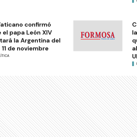
Vaticano confirmó
C
 el papa León XIV
l
itará la Argentina del
q
l 11 de noviembre
a
U
ÍTICA