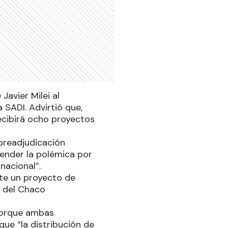
Javier Milei al
 SADI. Advirtió que,
ecibirá ocho proyectos
 preadjudicación
cender la polémica por
 nacional”.
te un proyecto de
a del Chaco
 porque ambas
ue “la distribución de