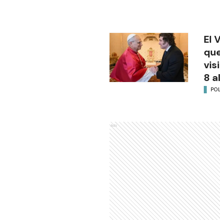
El 
que
vis
8 a
POL
Ads