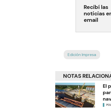
Recibí las
noticias e
email
Edición Impresa
NOTAS RELACION
El 
par
na
POL