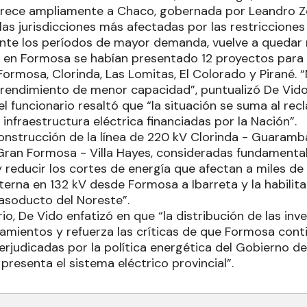
orece ampliamente a Chaco, gobernada por Leandro Z
as jurisdicciones más afectadas por las restricciones
ante los períodos de mayor demanda, vuelve a quedar 
, en Formosa se habían presentado 12 proyectos para d
Formosa, Clorinda, Las Lomitas, El Colorado y Pirané. 
endimiento de menor capacidad”, puntualizó De Vido
l funcionario resaltó que “la situación se suma al rec
 infraestructura eléctrica financiadas por la Nación”.
onstrucción de la línea de 220 kV Clorinda - Guaramba
Gran Formosa - Villa Hayes, consideradas fundamental
 reducir los cortes de energía que afectan a miles de 
terna en 132 kV desde Formosa a Ibarreta y la habilita
gasoducto del Noreste”.
o, De Vido enfatizó en que “la distribución de las inv
amientos y refuerza las críticas de que Formosa cont
rjudicadas por la política energética del Gobierno de J
resenta el sistema eléctrico provincial”.