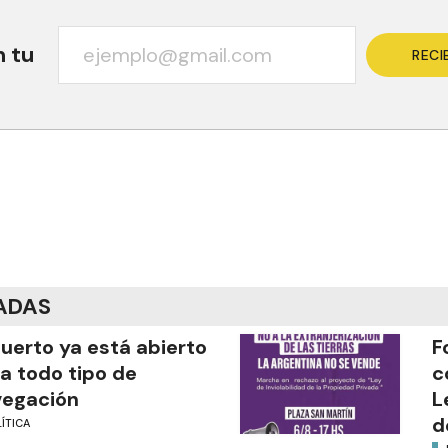
n tu
RECI
ADAS
puerto ya está abierto
F
a todo tipo de
c
vegación
L
d
ÍTICA