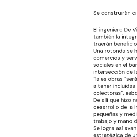
Se construirán c
El ingeniero De V
también la integ
traerán beneficio
Una rotonda se h
comercios y serv
sociales en el b
intersección de la
Tales obras “ser
a tener incluidas
colectoras”, esb
De allí que hizo 
desarrollo de la
pequeñas y medi
trabajo y mano d
Se logra así avan
estratégica de u