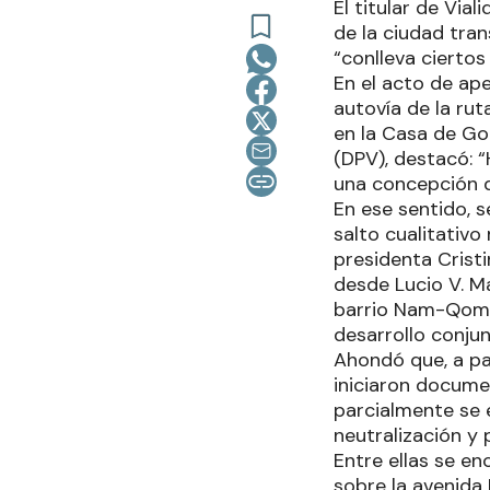
El titular de Via
de la ciudad tran
“conlleva ciertos
En el acto de ape
autovía de la rut
en la Casa de Go
(DPV), destacó: 
una concepción d
En ese sentido, 
salto cualitativo
presidenta Crist
desde Lucio V. Man
barrio Nam-Qom, p
desarrollo conjun
Ahondó que, a pa
iniciaron docume
parcialmente se e
neutralización y 
Entre ellas se e
sobre la avenida 