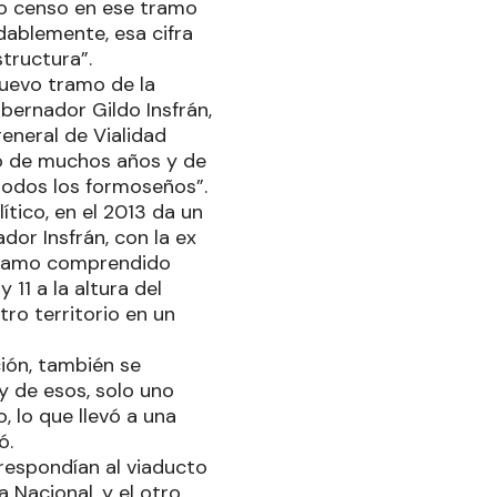
imo censo en ese tramo
dablemente, esa cifra
tructura”.
 nuevo tramo de la
obernador Gildo Insfrán,
eneral de Vialidad
ajo de muchos años y de
todos los formoseños”.
tico, en el 2013 da un
dor Insfrán, con la ex
 tramo comprendido
 11 a la altura del
ro territorio en un
ión, también se
y de esos, solo uno
, lo que llevó a una
ó.
respondían al viaducto
 Nacional, y el otro,