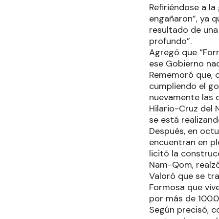
Refiriéndose a l
engañaron”, ya qu
resultado de una 
profundo”.
Agregó que “Form
ese Gobierno naci
Rememoró que, co
cumpliendo el go
nuevamente las ob
Hilario-Cruz del
se está realizan
Después, en octu
encuentran en pl
licitó la constru
Nam-Qom, realzó
Valoró que se tr
Formosa que vive
por más de 100.
Según precisó, c