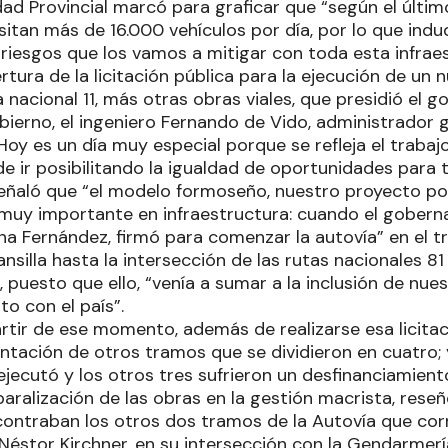
lidad Provincial marcó para graficar que “según el últ
sitan más de 16.000 vehículos por día, por lo que indu
 riesgos que los vamos a mitigar con toda esta infraes
rtura de la licitación pública para la ejecución de un
a nacional 11, más otras obras viales, que presidió el g
bierno, el ingeniero Fernando de Vido, administrador g
“Hoy es un día muy especial porque se refleja el trab
e ir posibilitando la igualdad de oportunidades para 
señaló que “el modelo formoseño, nuestro proyecto polí
 muy importante en infraestructura: cuando el goberna
ina Fernández, firmó para comenzar la autovía” en el
silla hasta la intersección de las rutas nacionales 81 y
uesto que ello, “venía a sumar a la inclusión de nuest
to con el país”.
rtir de ese momento, además de realizarse esa licitac
ntación de otros tramos que se dividieron en cuatro; 
jecutó y los otros tres sufrieron un desfinanciamiento
paralización de las obras en la gestión macrista, reseñ
ncontraban los otros dos tramos de la Autovía que cor
Néstor Kirchner, en su intersección con la Gendarmería