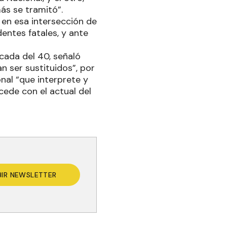
ás se tramitó”.
e en esa intersección de
entes fatales, y ante
cada del 40, señaló
n ser sustituidos”, por
nal “que interprete y
cede con el actual del
BIR NEWSLETTER