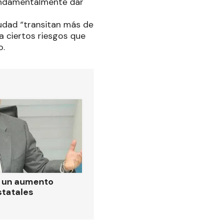
fundamentalmente dar
iudad “transitan más de
va ciertos riesgos que
o.
ó un aumento
statales