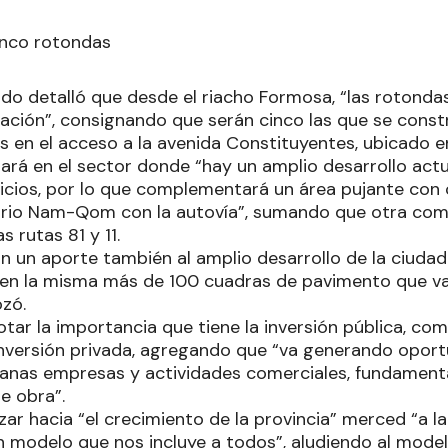
inco rotondas
ido detalló que desde el riacho Formosa, “las rotonda
ración”, consignando que serán cinco las que se const
s en el acceso a la avenida Constituyentes, ubicado en
ará en el sector donde “hay un amplio desarrollo actu
icios, por lo que complementará un área pujante con 
arrio Nam-Qom con la autovía”, sumando que otra com
s rutas 81 y 11.
án un aporte también al amplio desarrollo de la ciuda
 en la misma más de 100 cuadras de pavimento que va a
ozó.
notar la importancia que tiene la inversión pública, co
 inversión privada, agregando que “va generando oport
anas empresas y actividades comerciales, fundament
e obra”.
zar hacia “el crecimiento de la provincia” merced “a la
n modelo que nos incluye a todos”, aludiendo al mode