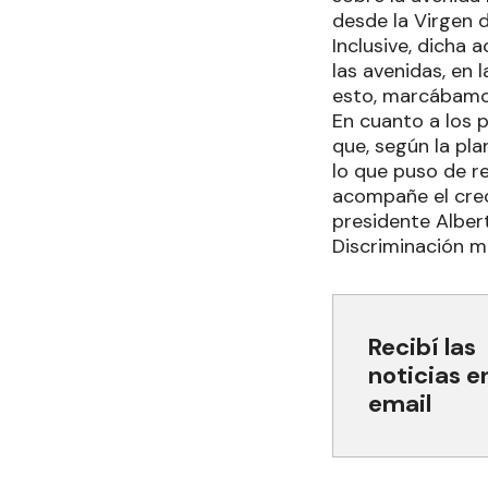
desde la Virgen 
Inclusive, dicha 
las avenidas, en 
esto, marcábamo
En cuanto a los 
que, según la pla
lo que puso de r
acompañe el creci
presidente Alber
Discriminación m
Recibí las
noticias e
email