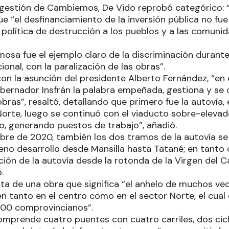
a gestión de Cambiemos, De Vido reprobó categórico: 
e “el desfinanciamiento de la inversión pública no fue 
política de destrucción a los pueblos y a las comunid
osa fue el ejemplo claro de la discriminación durante
onal, con la paralización de las obras”.
n la asunción del presidente Alberto Fernández, “en 
bernador Insfrán la palabra empeñada, gestiona y se 
ras”, resaltó, detallando que primero fue la autovía,
 Norte, luego se continuó con el viaducto sobre-eleva
do, generando puestos de trabajo”, añadió.
bre de 2020, también los dos tramos de la autovía se 
eno desarrollo desde Mansilla hasta Tatané; en tanto 
cción de la autovía desde la rotonda de la Virgen del 
.
ata de una obra que significa “el anhelo de muchos vec
n tanto en el centro como en el sector Norte, el cual
000 comprovincianos”.
omprende cuatro puentes con cuatro carriles, dos cicl