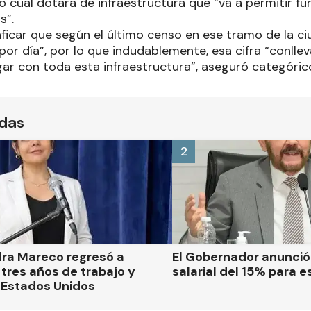
lo cual dotará de infraestructura que “va a permitir 
s”.
ficar que según el último censo en ese tramo de la c
por día”, por lo que indudablemente, esa cifra “conlle
gar con toda esta infraestructura”, aseguró categóric
ídas
2
dra Mareco regresó a
El Gobernador anunci
tres años de trabajo y
salarial del 15% para e
 Estados Unidos