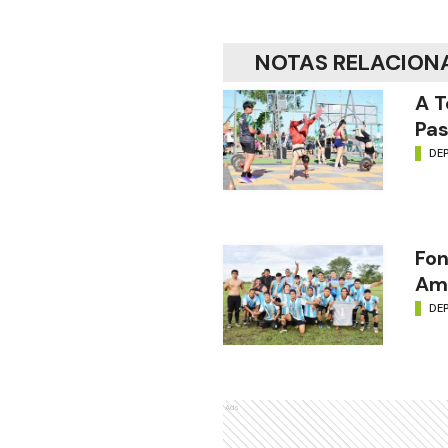
NOTAS RELACION
A T
Pas
DE
Fon
Amé
DE
Ads