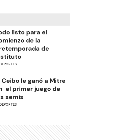
odo listo para el
omienzo de la
retemporada de
nstituto
DEPORTES
l Ceibo le ganó a Mitre
n el primer juego de
as semis
DEPORTES