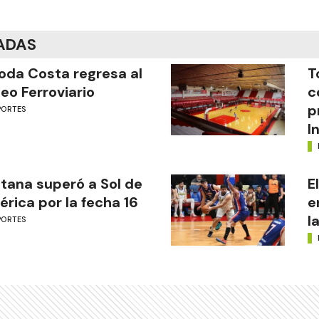
ADAS
oda Costa regresa al
T
eo Ferroviario
c
p
PORTES
I
tana superó a Sol de
E
rica por la fecha 16
e
l
PORTES