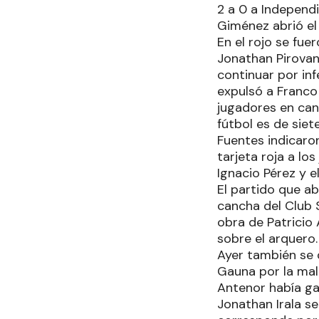
2 a 0 a Independ
Giménez abrió el
En el rojo se fue
Jonathan Pirovan
continuar por in
expulsó a Franco
jugadores en can
fútbol es de siet
Fuentes indicaro
tarjeta roja a l
Ignacio Pérez y e
El partido que ab
cancha del Club 
obra de Patricio
sobre el arquero.
Ayer también se 
Gauna por la mala
Antenor había ga
Jonathan Irala se