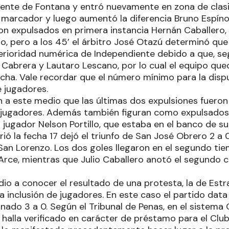
iente de Fontana y entró nuevamente en zona de clasi
 marcador y luego aumentó la diferencia Bruno Espínol
ron expulsados en primera instancia Hernán Caballero,
o, pero a los 45’ el árbitro José Otazú determinó que
ferioridad numérica de Independiente debido a que, se
 Cabrera y Lautaro Lescano, por lo cual el equipo que
cha. Vale recordar que el número mínimo para la disp
e jugadores.
n a este medio que las últimas dos expulsiones fueron
os jugadores. Además también figuran como expulsados 
l jugador Nelson Portillo, que estaba en el banco de su
rió la fecha 17 dejó el triunfo de San José Obrero 2 a
San Lorenzo. Los dos goles llegaron en el segundo tie
 Arce, mientras que Julio Caballero anotó el segundo c
dio a conocer el resultado de una protesta, la de Est
 inclusión de jugadores. En este caso el partido data
nado 3 a 0. Según el Tribunal de Penas, en el sistema
 halla verificado en carácter de préstamo para el Clu