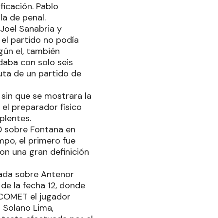
ficación. Pablo
a de penal.
 Joel Sanabria y
 el partido no podía
gún el, también
daba con solo seis
uta de un partido de
 sin que se mostrara la
el preparador físico
plentes.
 0 sobre Fontana en
mpo, el primero fue
on una gran definición
rada sobre Antenor
 de la fecha 12, donde
 COMET el jugador
b Solano Lima,