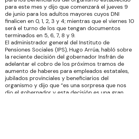
para este mes y dijo que comenzará el jueves 9
de junio para los adultos mayores cuyos DNI
finalicen en 0, 1, 2, 3 y 4; mientras que el viernes 10
será el turno de los que tengan documentos
terminados en 5, 6, 7, 8 y 9.
El administrador general del Instituto de
Pensiones Sociales (IPS), Hugo Arrúa, habló sobre
la reciente decisión del gobernador Insfrán de
adelantar el cobro de los próximos tramos de
aumento de haberes para empleados estatales,
jubilados provinciales y beneficiarios del
organismo y dijo que “es una sorpresa que nos
dio el gobernador y esta decisión es una gran
noticia porque tiene que ver con la idea de poder
contrarrestar la situación a nivel económico que
es la inflación”.
En ese sentido, el funcionario afirmó que “esto no
solo es para los empleados públicos, jubilados de
la Caja de Previsión Social y los beneficiarios de