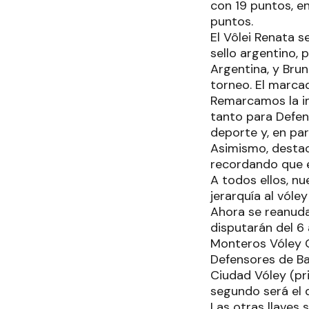
con 19 puntos, e
puntos.
El Vôlei Renata 
sello argentino, 
Argentina, y Brun
torneo. El marcad
Remarcamos la im
tanto para Defen
deporte y, en par
Asimismo, destac
recordando que e
A todos ellos, n
jerarquía al vóle
Ahora se reanuda 
disputarán del 6
Monteros Vóley 
Defensores de Ban
Ciudad Vóley (pri
segundo será el d
Las otras llaves 