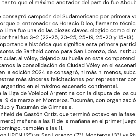
n tanto que el máximo anotador del partido fue Aboub
se consagró campeón del Sudamericano por primera vez
porque el entrenador es Horacio Dileo, flamante técnic
o Lima fue una de las piezas claves, elegido como el 
or final fue 3-2 (22-25, 20-25, 25-19, 25-20 y 15-13).
portancia histórica que significa esta primera partic
sores de Banfield como para San Lorenzo, dos institu
ticular, al vóley, dejando su huella en esta competenci
amos la consolidación de Ciudad Vóley en el escenar
n la edición 2024 se consagró, ni más ni menos, sub
uestras más sinceras felicitaciones por representar 
y argentino en el máximo escenario continental.
la Liga de Voleibol Argentina con la disputa de los cu
 al 9 de marzo en Monteros, Tucumán, con organizació
Club y Tucumán de Gimnasia.
field de Gastón Ortiz, que terminó octavo en la fase 
mero) mañana a las 11 de la mañana en el primer juego
omingo, también a las 11.
son UPCN (2°) vs San Lorenzo (7°), Monteros (3°) vs Riv