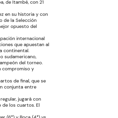
a, de Itambé, con 21
 en su historia y con
o de la Selección
mejor opuesto del
ipación internacional
ciones que apuestan al
a continental.
io sudamericano,
campeón del torneo.
con compromiso y
artos de final, que se
n conjunta entre
regular, jugará con
 de los cuartos. El
er (6°) y Boca (4°) vs