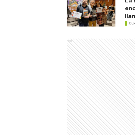
La
enc
lla
DE
Ads