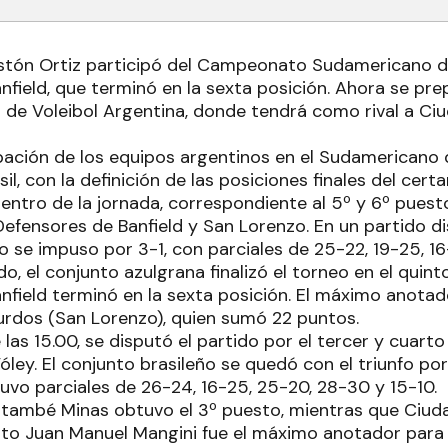
stón Ortiz participó del Campeonato Sudamericano d
field, que terminó en la sexta posición. Ahora se pre
ga de Voleibol Argentina, donde tendrá como rival a Ci
cipación de los equipos argentinos en el Sudamericano
il, con la definición de las posiciones finales del cert
entro de la jornada, correspondiente al 5º y 6º puesto
Defensores de Banfield y San Lorenzo. En un partido d
o se impuso por 3-1, con parciales de 25-22, 19-25, 1
o, el conjunto azulgrana finalizó el torneo en el quint
nfield terminó en la sexta posición. El máximo anotad
urdos (San Lorenzo), quien sumó 22 puntos.
las 15.00, se disputó el partido por el tercer y cuar
ley. El conjunto brasileño se quedó con el triunfo po
uvo parciales de 26-24, 16-25, 25-20, 28-30 y 15-10.
Itambé Minas obtuvo el 3º puesto, mientras que Ciudad
esto Juan Manuel Mangini fue el máximo anotador para