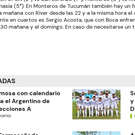
asia (5°). En Monteros de Tucumán también hay un f
 mañana con River desde las 22 y a la misma hora el 
te en cuartos es Sergio Acosta, que con Boca enfre
.30 mañana y el domingo. En caso de necesitarse un te
ADAS
mosa con calendario
S
a el Argentino de
y
ecciones A
D
PORTES