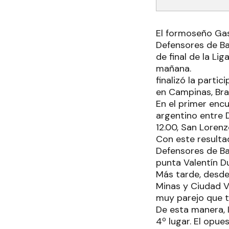
El formoseño Ga
Defensores de Ban
de final de la Li
mañana.
finalizó la parti
en Campinas, Bras
En el primer encu
argentino entre 
12.00, San Lorenz
Con este resultad
Defensores de Ba
punta Valentín D
Más tarde, desde 
Minas y Ciudad Vó
muy parejo que t
De esta manera, 
4º lugar. El opu