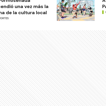
 Formoseñada
A
endió una vez más la
P
ma de la cultura local
PORTES