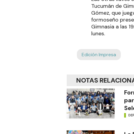
Tucumán de Gimn
Gómez, que juega
formoseño presen
Gimnasia a las 19
lunes.
Edición Impresa
NOTAS RELACION
For
par
Sel
DE