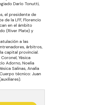
egiado Darío Tonutti,
s, el presidente de
e de la LFF, Florencio
can en el ámbito
do (River Plate) y
ratulación a las
entrenadores, árbitros,
a capital provincial.
 Coronel, Yésica
cío Adorno, Noelia
ésica Salinas, Analía
 Cuerpo técnico: Juan
uxiliares).