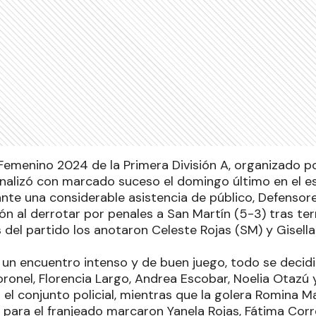
l Femenino 2024 de la Primera División A, organizado p
finalizó con marcado suceso el domingo último en el es
nte una considerable asistencia de público, Defensore
 al derrotar por penales a San Martín (5-3) tras ter
s del partido los anotaron Celeste Rojas (SM) y Gisella
de un encuentro intenso y de buen juego, todo se decid
ronel, Florencia Largo, Andrea Escobar, Noelia Otazú 
 el conjunto policial, mientras que la golera Romina M
, para el franjeado marcaron Yanela Rojas, Fátima Cor