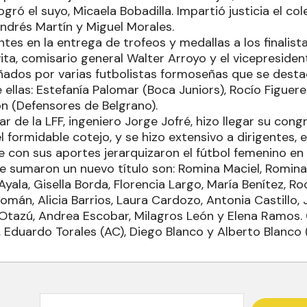
gró el suyo, Micaela Bobadilla. Impartió justicia el col
drés Martín y Miguel Morales.
tes en la entrega de trofeos y medallas a los finalista
ta, comisario general Walter Arroyo y el vicepresident
ados por varias futbolistas formoseñas que se desta
e ellas: Estefanía Palomar (Boca Juniors), Rocío Figuere
n (Defensores de Belgrano).
ar de la LFF, ingeniero Jorge Jofré, hizo llegar su cong
 formidable cotejo, y se hizo extensivo a dirigentes, 
e con sus aportes jerarquizaron el fútbol femenino en l
e sumaron un nuevo título son: Romina Maciel, Romina
yala, Gisella Borda, Florencia Largo, María Benítez, Ro
omán, Alicia Barrios, Laura Cardozo, Antonia Castillo, J
Otazú, Andrea Escobar, Milagros León y Elena Ramos.
, Eduardo Torales (AC), Diego Blanco y Alberto Blanco (a