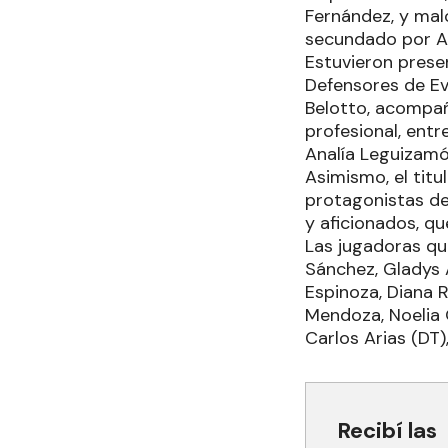
Fernández, y malo
secundado por An
Estuvieron presen
Defensores de Evi
Belotto, acompañ
profesional, entr
Analía Leguizamó
Asimismo, el titul
protagonistas del
y aficionados, qu
Las jugadoras qu
Sánchez, Gladys A
Espinoza, Diana R
Mendoza, Noelia 
Carlos Arias (DT)
Recibí las