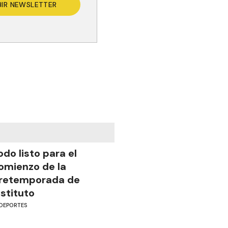
BIR NEWSLETTER
odo listo para el
omienzo de la
retemporada de
nstituto
DEPORTES