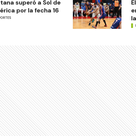
tana superó a Sol de
E
rica por la fecha 16
e
l
PORTES