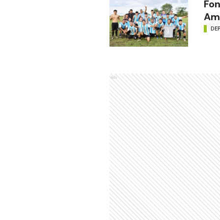
Fon
Amé
DE
Ads