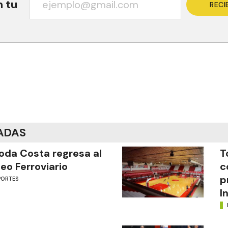
n tu
RECI
ADAS
oda Costa regresa al
T
eo Ferroviario
c
p
PORTES
I