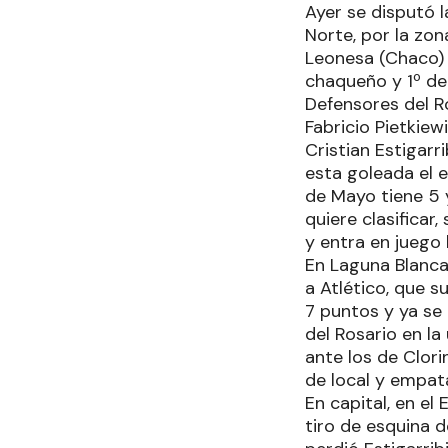
Ayer se disputó l
Norte, por la zo
Leonesa (Chaco) y
chaqueño y 1º de
Defensores del Ro
Fabricio Pietkiew
Cristian Estigar
esta goleada el e
de Mayo tiene 5 y
quiere clasificar
y entra en juego 
En Laguna Blanca,
a Atlético, que s
7 puntos y ya se
del Rosario en la
ante los de Clor
de local y empat
En capital, en el
tiro de esquina d