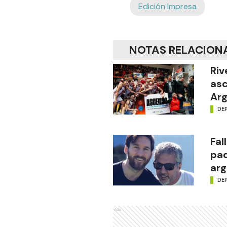
Edición Impresa
NOTAS RELACION
Riv
asc
Arg
DE
Fal
pad
arg
DE
Ads