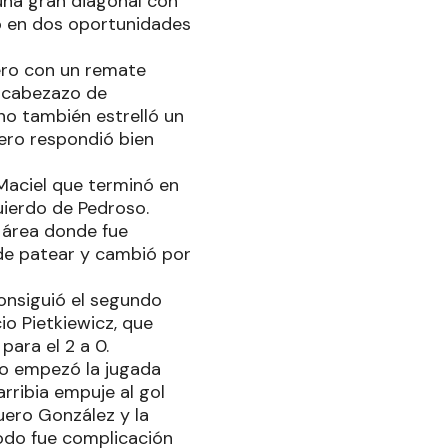
 una gran diagonal con
hó en dos oportunidades
mero con un remate
n cabezazo de
no también estrelló un
pero respondió bien
Maciel que terminó en
uierdo de Pedroso.
l área donde fue
 de patear y cambió por
onsiguió el segundo
io Pietkiewicz, que
para el 2 a 0.
cano empezó la jugada
rribia empuje al gol
quero González y la
todo fue complicación