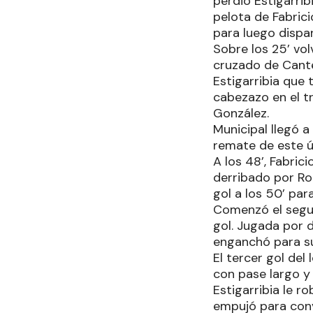
perdió Estigarri
pelota de Fabric
para luego dispa
Sobre los 25’ vol
cruzado de Cante
Estigarribia que
cabezazo en el t
González.
Municipal llegó 
remate de este ú
A los 48’, Fabri
derribado por Ro
gol a los 50’ para
Comenzó el segun
gol. Jugada por d
enganchó para su 
El tercer gol del
con pase largo y 
Estigarribia le r
empujó para conv