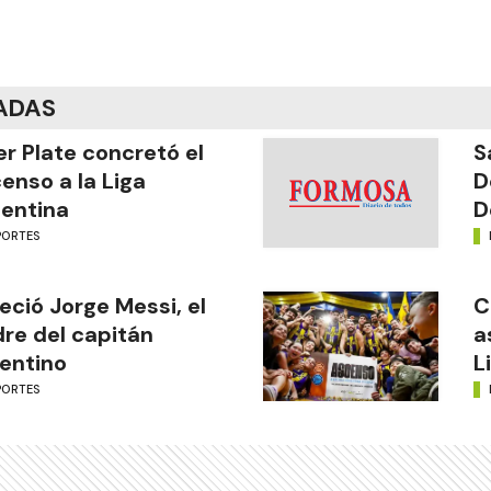
ADAS
er Plate concretó el
S
enso a la Liga
D
entina
D
PORTES
leció Jorge Messi, el
C
re del capitán
a
entino
L
PORTES