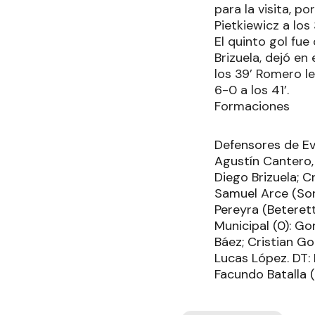
para la visita, p
Pietkiewicz a los 
El quinto gol fue
Brizuela, dejó en
los 39’ Romero l
6-0 a los 41’.
Formaciones
Defensores de Evi
Agustín Cantero, 
Diego Brizuela; C
Samuel Arce (Sora
Pereyra (Beterett
Municipal (0): G
Báez; Cristian G
Lucas López. DT:
Facundo Batalla (