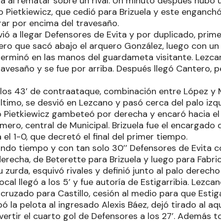
bia al rematar sobre un rival. Un minuto después hubo
io Pietkiewicz, que cedió para Brizuela y este enganc
rar por encima del travesaño.
vió a llegar Defensores de Evita y por duplicado, pri
ro que sacó abajo el arquero González, luego con u
 terminó en las manos del guardameta visitante. Lezca
ravesaño y se fue por arriba. Después llegó Cantero, 
a los 43’ de contraataque, combinación entre López y 
ltimo, se desvió en Lezcano y pasó cerca del palo izq
cio Pietkiewicz gambeteó por derecha y encaró hacia e
mero, central de Municipal. Brizuela fue el encargado
 el 1-0, que decretó el final del primer tiempo.
do tiempo y con tan solo 30’’ Defensores de Evita c
erecha, de Beterette para Brizuela y luego para Fabric
zurda, esquivó rivales y definió junto al palo derecho 
 local llegó a los 5’ y fue autoría de Estigarribia. Lez
cruzado para Castillo, cesión al medio para que Estiga
obó la pelota al ingresado Alexis Báez, dejó tirado al a
ertir el cuarto gol de Defensores a los 27’. Además 