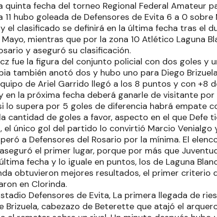
a quinta fecha del torneo Regional Federal Amateur par
na 11 hubo goleada de Defensores de Evita 6 a 0 sobre 
 el clasificado se definirá en la última fecha tras el d
 Mayo, mientras que por la zona 10 Atlético Laguna Bl
sario y aseguró su clasificación.
icz fue la figura del conjunto policial con dos goles y 
ribia también anotó dos y hubo uno para Diego Brizue
quipo de Ariel Garrido llegó a los 8 puntos y con +8 de
 en la próxima fecha deberá ganarle de visitante por 
, si lo supera por 5 goles de diferencia habrá empate 
la cantidad de goles a favor, aspecto en el que Defe tie
 el único gol del partido lo convirtió Marcio Venialgo y 
uperó a Defensores del Rosario por la mínima. El elenc
 aseguró el primer lugar, porque por más que Juventu
 última fecha y lo iguale en puntos, los de Laguna Bl
inda obtuvieron mejores resultados, el primer criteri
aron en Clorinda.
 Estadio Defensores de Evita, La primera llegada de ries
e Brizuela, cabezazo de Beterette que atajó el arquero