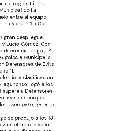
a la región Litoral
Municipal de La
uelo entre el equipo
anca superó 1 a 0 a
un gran despliegue.
la y Lucio Gómez. Con
 diferencia de gol, 1º
6 goles a Municipal si
con Defensores de Evita
ne 11.
le dio la clasificación
o lagunense llegó a los
d supere a Defensores
anca avanzan porque
o de desempate, ganaron
go se produjo a los 18’,
 y en el rebote se lo