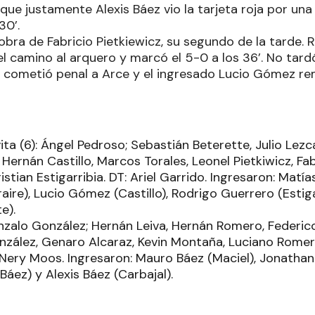
orque justamente Alexis Báez vio la tarjeta roja por una
30’.
 obra de Fabricio Pietkiewicz, su segundo de la tarde. R
 el camino al arquero y marcó el 5-0 a los 36’. No tardó
e cometió penal a Arce y el ingresado Lucio Gómez r
ta (6): Ángel Pedroso; Sebastián Beterette, Julio Lezc
Hernán Castillo, Marcos Torales, Leonel Pietkiwicz, Fab
ristian Estigarribia. DT: Ariel Garrido. Ingresaron: Matí
ire), Lucio Gómez (Castillo), Rodrigo Guerrero (Estiga
e).
onzalo González; Hernán Leiva, Hernán Romero, Federic
onzález, Genaro Alcaraz, Kevin Montaña, Luciano Romer
 Nery Moos. Ingresaron: Mauro Báez (Maciel), Jonatha
Báez) y Alexis Báez (Carbajal).