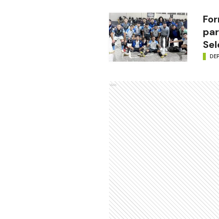
For
par
Sel
DE
Ads