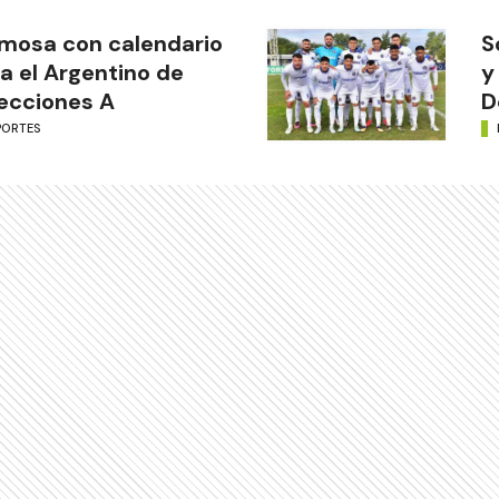
mosa con calendario
S
a el Argentino de
y
ecciones A
D
PORTES