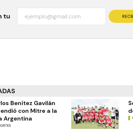
n tu
RECI
ADAS
los Benítez Gavilán
S
endió con Mitre a la
d
a Argentina
PORTES