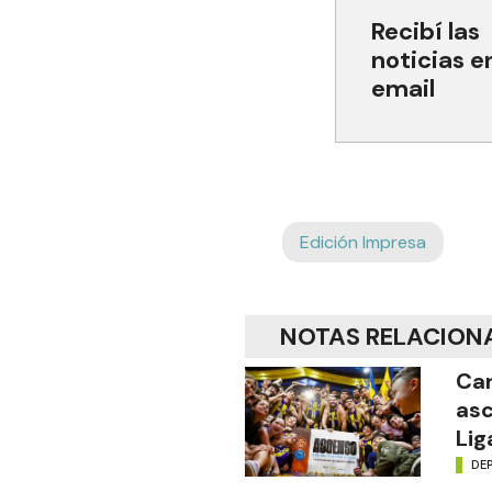
Recibí las
noticias e
email
Edición Impresa
NOTAS RELACION
Car
asc
Lig
DE