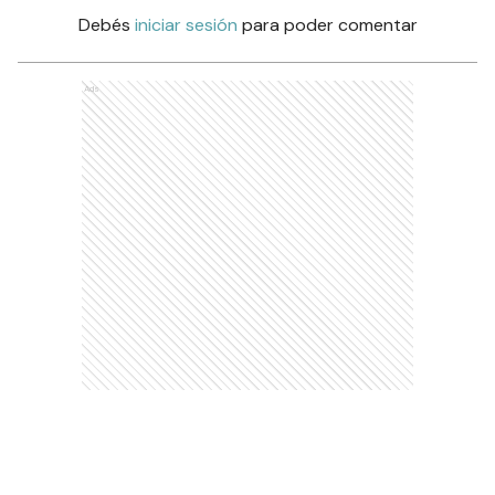
Debés
iniciar sesión
para poder comentar
Ads